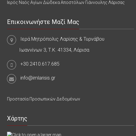
Ιερός Ναός Αγίων Δώδεκα Αποστόλων Γιάννουλης Λάρισας
Επικοινωνήστε Μαζί Μας
Ιερά Μητρόπολις Λαρίσης & Τυρνάβου
Ιωαννίνων 3, Τ.Κ. 41334, Λάρισα
+30.2410.617.685
info@imlarisis.gr
Προστασία Προσωπικών Δεδομένων
Χάρτης