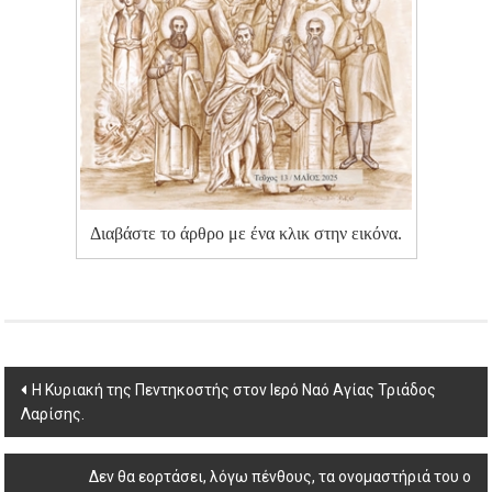
Διαβάστε το άρθρο με ένα κλικ στην εικόνα.
Post
Η Κυριακή της Πεντηκοστής στον Ιερό Ναό Αγίας Τριάδος
Λαρίσης.
navigation
Δεν θα εορτάσει, λόγω πένθους, τα ονομαστήριά του ο