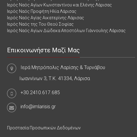
Ιερός Ναός Αγίων Κωνσταντίνου και Ελένης Λάρισας
Ιερός Ναός Προφήτη Ηλία Λάρισας
Ιερός Ναός Αγίας Αικατερίνης Λάρισας
Ιερός Ναός της Του Θεού Σοφίας
Ιερός Ναός Αγίων Δώδεκα Αποστόλων Γιάννουλης Λάρισας
Επικοινωνήστε Μαζί Μας
Ιερά Μητρόπολις Λαρίσης & Τυρνάβου
Ιωαννίνων 3, Τ.Κ. 41334, Λάρισα
+30.2410.617.685
info@imlarisis.gr
Προστασία Προσωπικών Δεδομένων