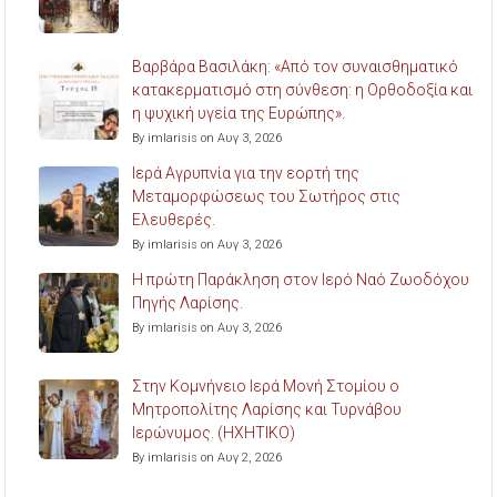
Βαρβάρα Βασιλάκη: «Από τον συναισθηματικό
κατακερματισμό στη σύνθεση: η Ορθοδοξία και
η ψυχική υγεία της Ευρώπης».
By imlarisis on Αυγ 3, 2026
Ιερά Αγρυπνία για την εορτή της
Μεταμορφώσεως του Σωτήρος στις
Ελευθερές.
By imlarisis on Αυγ 3, 2026
Η πρώτη Παράκληση στον Ιερό Ναό Ζωοδόχου
Πηγής Λαρίσης.
By imlarisis on Αυγ 3, 2026
Στην Κομνήνειο Ιερά Μονή Στομίου ο
Μητροπολίτης Λαρίσης και Τυρνάβου
Ιερώνυμος. (ΗΧΗΤΙΚΟ)
By imlarisis on Αυγ 2, 2026