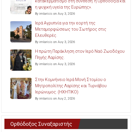
κατακερματισμό στη σύνθεση: η Ορθοδοξία και
η ψυχική υγεία της Ευρώπης».
By imlarisis on Αυγ 3, 2026
Ιερά Αγρυπνία για την εορτή της
Μεταμορφώσεως του Σωτήρος στις
Ελευθερές.
By imlarisis on Αυγ 3, 2026
Η πρώτη Παράκληση στον Ιερό Ναό Ζωοδόχου
Πηγής Λαρίσης.
By imlarisis on Αυγ 3, 2026
Στην Κομνήνειο Ιερά Μονή Στομίου ο
Μητροπολίτης Λαρίσης και Τυρνάβου
Ιερώνυμος. (ΗΧΗΤΙΚΟ)
By imlarisis on Αυγ 2, 2026
Ορθόδοξος Συναξαριστής