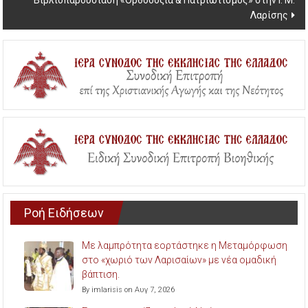
Βιβλιοπαρουσίαση «Ορθοδοξία & Πατριωτισμός» στην Ι. Μ.
Λαρίσης
Ροή Ειδήσεων
Με λαμπρότητα εορτάστηκε η Μεταμόρφωση
στο «χωριό των Λαρισαίων» με νέα ομαδική
βάπτιση.
By imlarisis on Αυγ 7, 2026