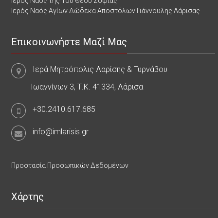
Ιερός Ναός της Του Θεού Σοφίας
Ιερός Ναός Αγίων Δώδεκα Αποστόλων Γιάννουλης Λάρισας
Επικοινωνήστε Μαζί Μας
Ιερά Μητρόπολις Λαρίσης & Τυρνάβου
Ιωαννίνων 3, Τ.Κ. 41334, Λάρισα
+30.2410.617.685
info@imlarisis.gr
Προστασία Προσωπικών Δεδομένων
Χάρτης