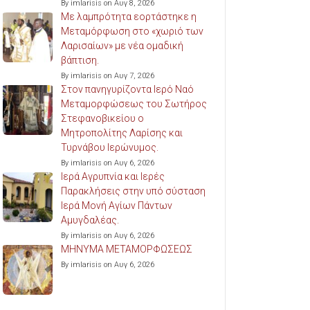
By imlarisis on Αυγ 8, 2026
Με λαμπρότητα εορτάστηκε η
Μεταμόρφωση στο «χωριό των
Λαρισαίων» με νέα ομαδική
βάπτιση.
By imlarisis on Αυγ 7, 2026
Στον πανηγυρίζοντα Ιερό Ναό
Μεταμορφώσεως του Σωτήρος
Στεφανοβικείου ο
Μητροπολίτης Λαρίσης και
Τυρνάβου Ιερώνυμος.
By imlarisis on Αυγ 6, 2026
Ιερά Αγρυπνία και Ιερές
Παρακλήσεις στην υπό σύσταση
Ιερά Μονή Αγίων Πάντων
Αμυγδαλέας.
By imlarisis on Αυγ 6, 2026
ΜΗΝΥΜΑ ΜΕΤΑΜΟΡΦΩΣΕΩΣ
By imlarisis on Αυγ 6, 2026