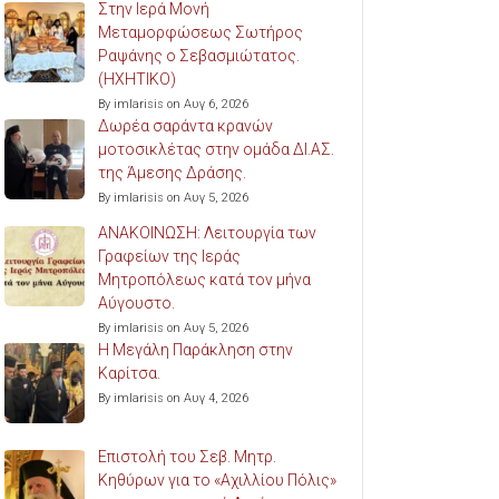
Στην Ιερά Μονή
Μεταμορφώσεως Σωτήρος
Ραψάνης ο Σεβασμιώτατος.
(ΗΧΗΤΙΚΟ)
By imlarisis on Αυγ 6, 2026
Δωρέα σαράντα κρανών
μοτοσικλέτας στην ομάδα ΔΙ.ΑΣ.
της Άμεσης Δράσης.
By imlarisis on Αυγ 5, 2026
ΑΝΑΚΟΙΝΩΣΗ: Λειτουργία των
Γραφείων της Ιεράς
Μητροπόλεως κατά τον μήνα
Αύγουστο.
By imlarisis on Αυγ 5, 2026
Η Μεγάλη Παράκληση στην
Καρίτσα.
By imlarisis on Αυγ 4, 2026
Επιστολή του Σεβ. Μητρ.
Κηθύρων για το «Αχιλλίου Πόλις»