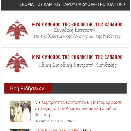
ΕΝΟΡΙΑ ΤΟΥ ΚΑΜΠΟΥ ΠΑΡΟΥΣΙΑ ΔΥΟ ΜΗΤΡΟΠΟΛΙΤΩΝ
Ροή Ειδήσεων
Με λαμπρότητα εορτάστηκε η Μεταμόρφωση
στο «χωριό των Λαρισαίων» με νέα ομαδική
βάπτιση.
By imlarisis on Αυγ 7, 2026
Στον πανηγυρίζοντα Ιερό Ναό