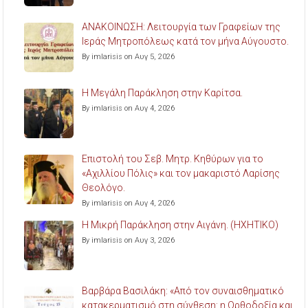
ΑΝΑΚΟΙΝΩΣΗ: Λειτουργία των Γραφείων της
Ιεράς Μητροπόλεως κατά τον μήνα Αύγουστο.
By imlarisis on Αυγ 5, 2026
Η Μεγάλη Παράκληση στην Καρίτσα.
By imlarisis on Αυγ 4, 2026
Επιστολή του Σεβ. Μητρ. Κηθύρων για το
«Αχιλλίου Πόλις» και τον μακαριστό Λαρίσης
Θεολόγο.
By imlarisis on Αυγ 4, 2026
Η Μικρή Παράκληση στην Αιγάνη. (ΗΧΗΤΙΚΟ)
By imlarisis on Αυγ 3, 2026
Βαρβάρα Βασιλάκη: «Από τον συναισθηματικό
κατακερματισμό στη σύνθεση: η Ορθοδοξία και