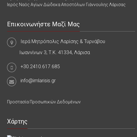
Ιερός Ναός Αγίων Δώδεκα Αποστόλων Γιάννουλης Λάρισας
Επικοινωνήστε Μαζί Μας
Ιερά Μητρόπολις Λαρίσης & Τυρνάβου
Ιωαννίνων 3, Τ.Κ. 41334, Λάρισα
+30.2410.617.685
info@imlarisis.gr
Προστασία Προσωπικών Δεδομένων
Χάρτης