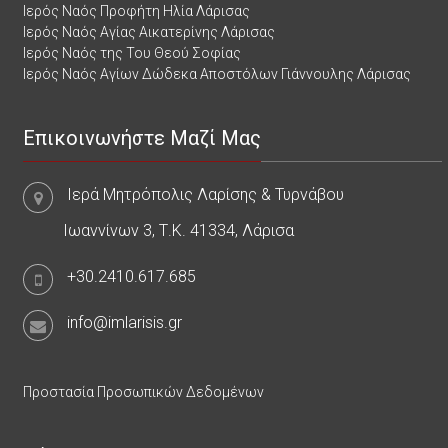
Ιερός Ναός Προφήτη Ηλία Λάρισας
Ιερός Ναός Αγίας Αικατερίνης Λάρισας
Ιερός Ναός της Του Θεού Σοφίας
Ιερός Ναός Αγίων Δώδεκα Αποστόλων Γιάννουλης Λάρισας
Επικοινωνήστε Μαζί Μας
Ιερά Μητρόπολις Λαρίσης & Τυρνάβου
Ιωαννίνων 3, Τ.Κ. 41334, Λάρισα
+30.2410.617.685
info@imlarisis.gr
Προστασία Προσωπικών Δεδομένων