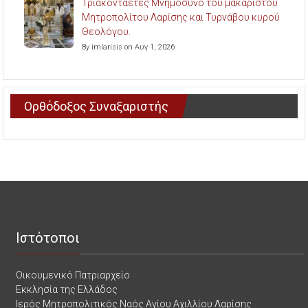
Τριακονταετές Μνημόσυνο του μακαριστού
Μητροπολίτου Λαρίσης και Τυρνάβου κυρού
Θεολόγου.
By imlarisis on Αυγ 1, 2026
Ορθόδοξος Συναξαριστής
Ιστότοποι
Οικουμενικό Πατριαρχείο
Εκκλησία της Ελλάδος
Ιερός Μητροπολιτικός Ναός Αγίου Αχιλλίου Λαρίσης