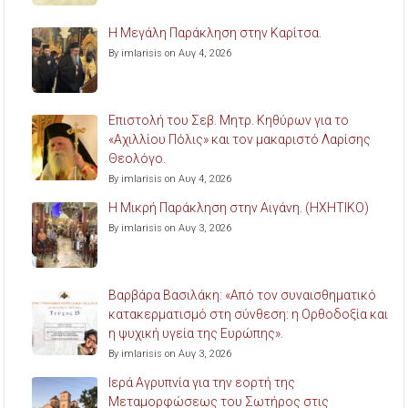
Η Μεγάλη Παράκληση στην Καρίτσα.
By imlarisis on Αυγ 4, 2026
Επιστολή του Σεβ. Μητρ. Κηθύρων για το
«Αχιλλίου Πόλις» και τον μακαριστό Λαρίσης
Θεολόγο.
By imlarisis on Αυγ 4, 2026
Η Μικρή Παράκληση στην Αιγάνη. (ΗΧΗΤΙΚΟ)
By imlarisis on Αυγ 3, 2026
Βαρβάρα Βασιλάκη: «Από τον συναισθηματικό
κατακερματισμό στη σύνθεση: η Ορθοδοξία και
η ψυχική υγεία της Ευρώπης».
By imlarisis on Αυγ 3, 2026
Ιερά Αγρυπνία για την εορτή της
Μεταμορφώσεως του Σωτήρος στις