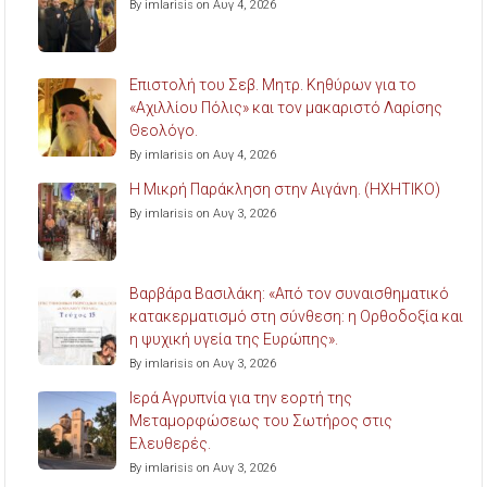
By imlarisis on Αυγ 4, 2026
Επιστολή του Σεβ. Μητρ. Κηθύρων για το
«Αχιλλίου Πόλις» και τον μακαριστό Λαρίσης
Θεολόγο.
By imlarisis on Αυγ 4, 2026
Η Μικρή Παράκληση στην Αιγάνη. (ΗΧΗΤΙΚΟ)
By imlarisis on Αυγ 3, 2026
Βαρβάρα Βασιλάκη: «Από τον συναισθηματικό
κατακερματισμό στη σύνθεση: η Ορθοδοξία και
η ψυχική υγεία της Ευρώπης».
By imlarisis on Αυγ 3, 2026
Ιερά Αγρυπνία για την εορτή της
Μεταμορφώσεως του Σωτήρος στις
Ελευθερές.
By imlarisis on Αυγ 3, 2026