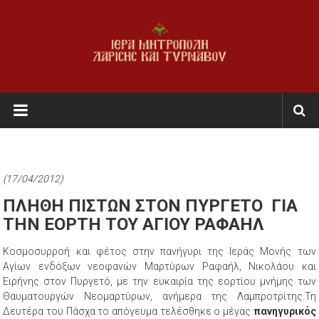
Skip
to
content
Ι.Μ.
Λαρίσης
&
Τυρνάβου
(17/04/2012)
Εκκλησία
ΠΛΗΘΗ ΠΙΣΤΩΝ ΣΤΟΝ ΠΥΡΓΕΤΟ ΓΙΑ
της
ΤΗΝ ΕΟΡΤΗ ΤΟΥ ΑΓΙΟΥ ΡΑΦΑΗΛ
Ελλάδος
Κοσμοσυρροή και φέτος στην πανήγυρι της Ιεράς Μονής των
Αγίων ενδόξων νεοφανών Μαρτύρων Ραφαήλ, Νικολάου και
Ειρήνης στον Πυργετό, με την ευκαιρία της εορτίου μνήμης των
Θαυματουργών Νεομαρτύρων, ανήμερα της Λαμπροτρίτης.Τη
Δευτέρα του Πάσχα το απόγευμα τελέσθηκε ο μέγας
πανηγυρικός