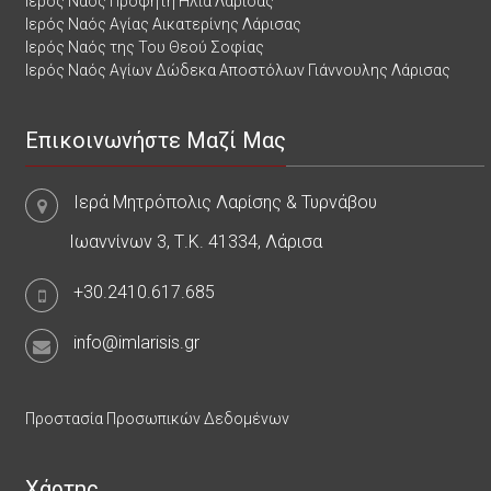
Ιερός Ναός Προφήτη Ηλία Λάρισας
Ιερός Ναός Αγίας Αικατερίνης Λάρισας
Ιερός Ναός της Του Θεού Σοφίας
Ιερός Ναός Αγίων Δώδεκα Αποστόλων Γιάννουλης Λάρισας
Επικοινωνήστε Μαζί Μας
Ιερά Μητρόπολις Λαρίσης & Τυρνάβου
Ιωαννίνων 3, Τ.Κ. 41334, Λάρισα
+30.2410.617.685
info@imlarisis.gr
Προστασία Προσωπικών Δεδομένων
Χάρτης