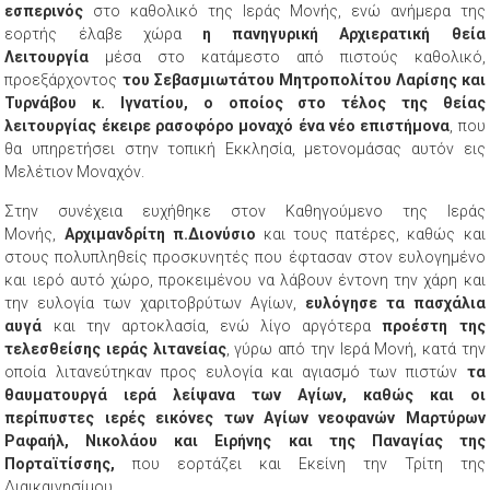
εσπερινός
στο καθολικό της Ιεράς Μονής, ενώ ανήμερα της
εορτής έλαβε χώρα
η πανηγυρική Αρχιερατική θεία
Λειτουργία
μέσα στο κατάμεστο από πιστούς καθολικό,
προεξάρχοντος
του Σεβασμιωτάτου Μητροπολίτου Λαρίσης και
Τυρνάβου κ. Ιγνατίου, ο οποίος στο τέλος της θείας
λειτουργίας έκειρε ρασοφόρο μοναχό
ένα νέο επιστήμονα
, που
θα υπηρετήσει στην τοπική Εκκλησία, μετονομάσας αυτόν εις
Μελέτιον Μοναχόν.
Στην συνέχεια ευχήθηκε στον Καθηγούμενο της Ιεράς
Μονής,
Αρχιμανδρίτη π.Διονύσιο
και τους πατέρες, καθώς και
στους πολυπληθείς προσκυνητές που έφτασαν στον ευλογημένο
και ιερό αυτό χώρο, προκειμένου να λάβουν έντονη την χάρη και
την ευλογία των χαριτοβρύτων Αγίων,
ευλόγησε τα πασχάλια
αυγά
και την αρτοκλασία, ενώ λίγο αργότερα
προέστη της
τελεσθείσης ιεράς λιτανείας
, γύρω από την Ιερά Μονή, κατά την
οποία λιτανεύτηκαν προς ευλογία και αγιασμό των πιστών
τα
θαυματουργά ιερά λείψανα των Αγίων, καθώς και οι
περίπυστες ιερές εικόνες των Αγίων νεοφανών Μαρτύρων
Ραφαήλ, Νικολάου και Ειρήνης και της Παναγίας της
Πορταϊτίσσης,
που εορτάζει και Εκείνη την Τρίτη της
Διαικαινησίμου.