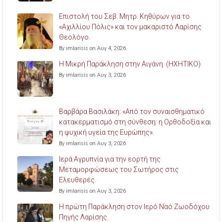
Επιστολή του Σεβ. Μητρ. Κηθύρων για το
«Αχιλλίου Πόλις» και τον μακαριστό Λαρίσης
Θεολόγο.
By imlarisis on Αυγ 4, 2026
Η Μικρή Παράκληση στην Αιγάνη. (ΗΧΗΤΙΚΟ)
By imlarisis on Αυγ 3, 2026
Βαρβάρα Βασιλάκη: «Από τον συναισθηματικό
κατακερματισμό στη σύνθεση: η Ορθοδοξία και
η ψυχική υγεία της Ευρώπης».
By imlarisis on Αυγ 3, 2026
Ιερά Αγρυπνία για την εορτή της
Μεταμορφώσεως του Σωτήρος στις
Ελευθερές.
By imlarisis on Αυγ 3, 2026
Η πρώτη Παράκληση στον Ιερό Ναό Ζωοδόχου
Πηγής Λαρίσης.