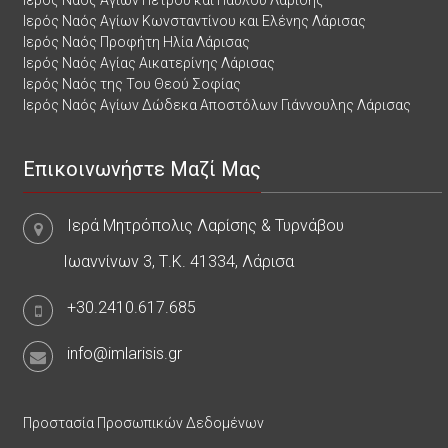
Ιερός Ναός Αγίων Κωνσταντίνου και Ελένης Λάρισας
Ιερός Ναός Προφήτη Ηλία Λάρισας
Ιερός Ναός Αγίας Αικατερίνης Λάρισας
Ιερός Ναός της Του Θεού Σοφίας
Ιερός Ναός Αγίων Δώδεκα Αποστόλων Γιάννουλης Λάρισας
Επικοινωνήστε Μαζί Μας
Ιερά Μητρόπολις Λαρίσης & Τυρνάβου
Ιωαννίνων 3, Τ.Κ. 41334, Λάρισα
+30.2410.617.685
info@imlarisis.gr
Προστασία Προσωπικών Δεδομένων