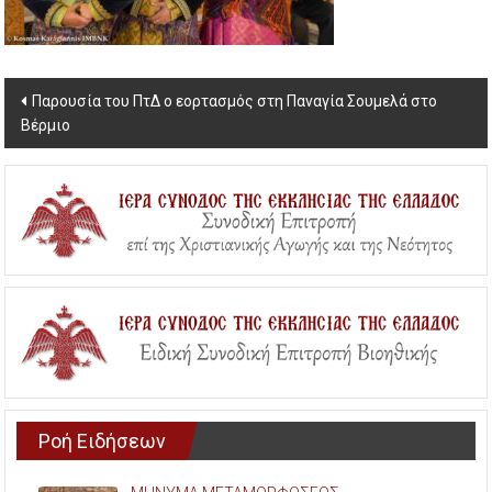
Post
Παρουσία του ΠτΔ ο εορτασμός στη Παναγία Σουμελά στο
Βέρμιο
navigation
Ροή Ειδήσεων