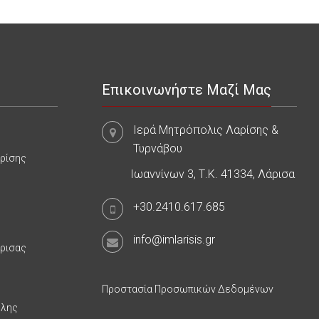
Επικοινωνήστε Μαζί Μας
Ιερά Μητρόπολις Λαρίσης &
Τυρνάβου
αρίσης
Ιωαννίνων 3, Τ.Κ. 41334, Λάρισα
+30.2410.617.685
info@imlarisis.gr
άρισας
Προστασία Προσωπικών Δεδομένων
υλης