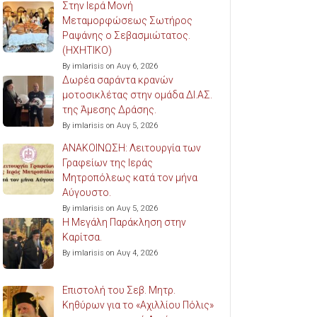
Στην Ιερά Μονή
Μεταμορφώσεως Σωτήρος
Ραψάνης ο Σεβασμιώτατος.
(ΗΧΗΤΙΚΟ)
By imlarisis on Αυγ 6, 2026
Δωρέα σαράντα κρανών
μοτοσικλέτας στην ομάδα ΔΙ.ΑΣ.
της Άμεσης Δράσης.
By imlarisis on Αυγ 5, 2026
ΑΝΑΚΟΙΝΩΣΗ: Λειτουργία των
Γραφείων της Ιεράς
Μητροπόλεως κατά τον μήνα
Αύγουστο.
By imlarisis on Αυγ 5, 2026
Η Μεγάλη Παράκληση στην
Καρίτσα.
By imlarisis on Αυγ 4, 2026
Επιστολή του Σεβ. Μητρ.
Κηθύρων για το «Αχιλλίου Πόλις»