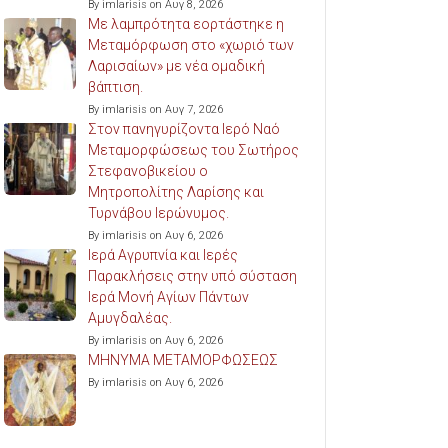
By imlarisis on Αυγ 8, 2026
Με λαμπρότητα εορτάστηκε η
Μεταμόρφωση στο «χωριό των
Λαρισαίων» με νέα ομαδική
βάπτιση.
By imlarisis on Αυγ 7, 2026
Στον πανηγυρίζοντα Ιερό Ναό
Μεταμορφώσεως του Σωτήρος
Στεφανοβικείου ο
Μητροπολίτης Λαρίσης και
Τυρνάβου Ιερώνυμος.
By imlarisis on Αυγ 6, 2026
Ιερά Αγρυπνία και Ιερές
Παρακλήσεις στην υπό σύσταση
Ιερά Μονή Αγίων Πάντων
Αμυγδαλέας.
By imlarisis on Αυγ 6, 2026
ΜΗΝΥΜΑ ΜΕΤΑΜΟΡΦΩΣΕΩΣ
By imlarisis on Αυγ 6, 2026