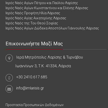
Ιερός Ναός Αγίων Πέτρου και Παύλου Λαρίσης
Ιερός Ναός Αγίων Κωνσταντίνου και Ελένης Λάρισας
Ιερός Ναός Προφήτη Ηλία Λάρισας
Ιερός Ναός Αγίας Αικατερίνης Λάρισας
Ιερός Ναός της Του Θεού Σοφίας
Ιερός Ναός Αγίων Δώδεκα Αποστόλων Γιάννουλης Λάρισας
Επικοινωνήστε Μαζί Μας
Ιερά Μητρόπολις Λαρίσης & Τυρνάβου
Ιωαννίνων 3, Τ.Κ. 41334, Λάρισα
+30.2410.617.685
info@imlarisis.gr
Προστασία Προσωπικών Δεδομένων