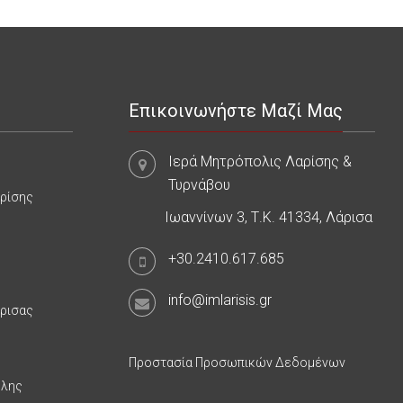
Επικοινωνήστε Μαζί Μας
Ιερά Μητρόπολις Λαρίσης &
Τυρνάβου
αρίσης
Ιωαννίνων 3, Τ.Κ. 41334, Λάρισα
+30.2410.617.685
info@imlarisis.gr
άρισας
Προστασία Προσωπικών Δεδομένων
υλης