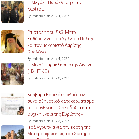
Η Μεγάλη Παράκληση στην
Καρίτσα.
By imlarisis on Αυγ 4, 2026
Επιστολή του Σεβ. Μητρ.
Κηθύρων για το «Αχιλλίου Πόλις»
και τον μακαριστό Λαρίσης
Θεολόγο.
By imlarisis on Αυγ 4, 2026
Η Μικρή Παράκληση στην Αιγάνη.
(ΗΧΗΤΙΚΟ)
By imlarisis on Αυγ 3, 2026
Βαρβάρα Βασιλάκη: «Από τον
συναισθηματικό κατακερματισμό
στη σύνθεση: η Ορθοδοξία και η
ψυχική υγεία της Ευρώπης».
By imlarisis on Αυγ 3, 2026
Ιερά Αγρυπνία για την εορτή της
Μεταμορφώσεως του Σωτήρος