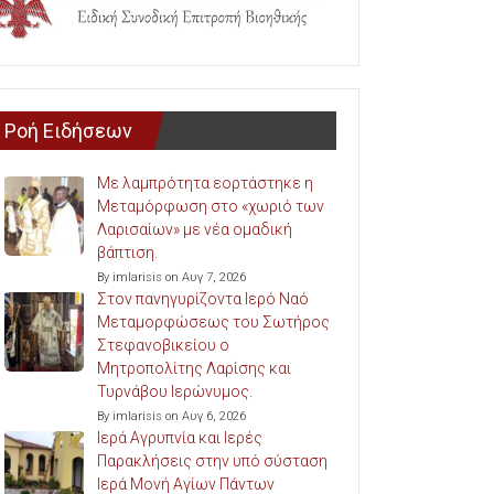
Ροή Ειδήσεων
Με λαμπρότητα εορτάστηκε η
Μεταμόρφωση στο «χωριό των
Λαρισαίων» με νέα ομαδική
βάπτιση.
By imlarisis on Αυγ 7, 2026
Στον πανηγυρίζοντα Ιερό Ναό
Μεταμορφώσεως του Σωτήρος
Στεφανοβικείου ο
Μητροπολίτης Λαρίσης και
Τυρνάβου Ιερώνυμος.
By imlarisis on Αυγ 6, 2026
Ιερά Αγρυπνία και Ιερές
Παρακλήσεις στην υπό σύσταση
Ιερά Μονή Αγίων Πάντων