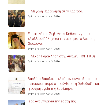
Η Μεγάλη Παράκληση στην Καρίτσα.
By imlarisis on Αυγ 4, 2026
Επιστολή του Σεβ. Μητρ. Κηθύρων για το
«Αχιλλίου Πόλις» και τον μακαριστό Λαρίσης
Θεολόγο.
By imlarisis on Αυγ 4, 2026
Η Μικρή Παράκληση στην Αιγάνη. (ΗΧΗΤΙΚΟ)
By imlarisis on Αυγ 3, 2026
Βαρβάρα Βασιλάκη: «Από τον συναισθηματικό
κατακερματισμό στη σύνθεση: η Ορθοδοξία και
η ψυχική υγεία της Ευρώπης».
By imlarisis on Αυγ 3, 2026
Ιερά Αγρυπνία για την εορτή της