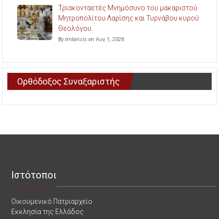
Τριακονταετές Μνημόσυνο του μακαριστού
Μητροπολίτου Λαρίσης και Τυρνάβου κυρού
Θεολόγου.
By imlarisis on Αυγ 1, 2026
Ορθόδοξος Συναξαριστής
Ιστότοποι
Οικουμενικό Πατριαρχείο
Εκκλησία της Ελλάδος