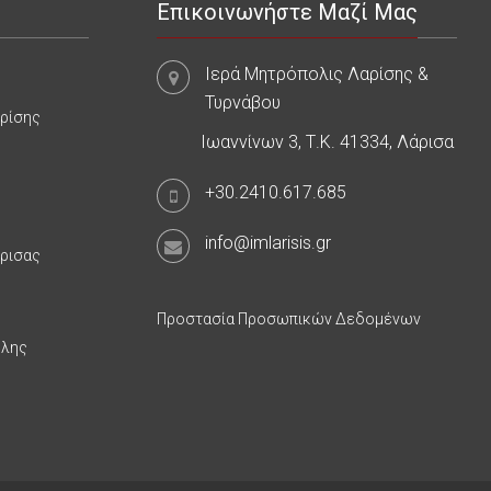
Επικοινωνήστε Μαζί Μας
Ιερά Μητρόπολις Λαρίσης &
Τυρνάβου
αρίσης
Ιωαννίνων 3, Τ.Κ. 41334, Λάρισα
+30.2410.617.685
info@imlarisis.gr
άρισας
Προστασία Προσωπικών Δεδομένων
υλης