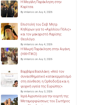
Η Μεγάλη Παράκληση στην
Καρίτσα.
By imlarisis on Αυγ 4, 2026
Επιστολή του Σεβ. Μητρ.
Κηθύρων για το «Αχιλλίου Πόλις»
και τον μακαριστό Λαρίσης
Θεολόγο.
By imlarisis on Αυγ 4, 2026
Η Μικρή Παράκληση στην Αιγάνη.
(ΗΧΗΤΙΚΟ)
By imlarisis on Αυγ 3, 2026
Βαρβάρα Βασιλάκη: «Από τον
συναισθηματικό κατακερματισμό
στη σύνθεση: η Ορθοδοξία και η
ψυχική υγεία της Ευρώπης».
By imlarisis on Αυγ 3, 2026
Ιερά Αγρυπνία για την εορτή της
Μεταμορφώσεως του Σωτήρος