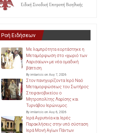
Ροή Ειδήσεων
Με λαμπρότητα εορτάστηκε η
Μεταμόρφωση στο «χωριό των
Λαρισαίων» με νέα ομαδική
βάπτιση.
By imlarisis on Αυγ 7, 2026
Στον πανηγυρίζοντα Ιερό Ναό
Μεταμορφώσεως του Σωτήρος
Στεφανοβικείου ο
Μητροπολίτης Λαρίσης και
Τυρνάβου Ιερώνυμος.
By imlarisis on Αυγ 6, 2026
Ιερά Αγρυπνία και Ιερές
Παρακλήσεις στην υπό σύσταση
Ιερά Μονή Αγίων Πάντων