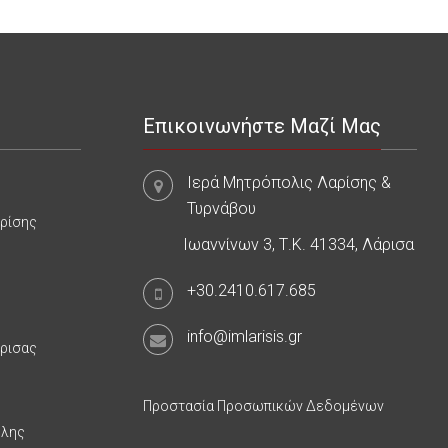
Επικοινωνήστε Μαζί Μας
Ιερά Μητρόπολις Λαρίσης &
Τυρνάβου
αρίσης
Ιωαννίνων 3, Τ.Κ. 41334, Λάρισα
+30.2410.617.685
info@imlarisis.gr
άρισας
Προστασία Προσωπικών Δεδομένων
υλης