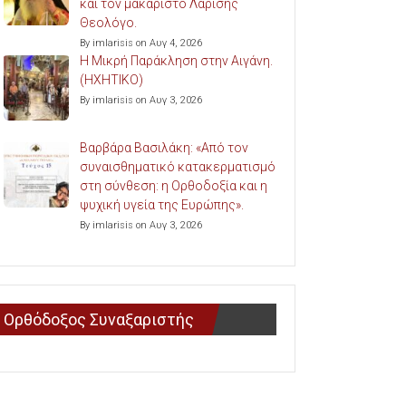
και τον μακαριστό Λαρίσης
Θεολόγο.
By imlarisis on Αυγ 4, 2026
Η Μικρή Παράκληση στην Αιγάνη.
(ΗΧΗΤΙΚΟ)
By imlarisis on Αυγ 3, 2026
Βαρβάρα Βασιλάκη: «Από τον
συναισθηματικό κατακερματισμό
στη σύνθεση: η Ορθοδοξία και η
ψυχική υγεία της Ευρώπης».
By imlarisis on Αυγ 3, 2026
Ορθόδοξος Συναξαριστής