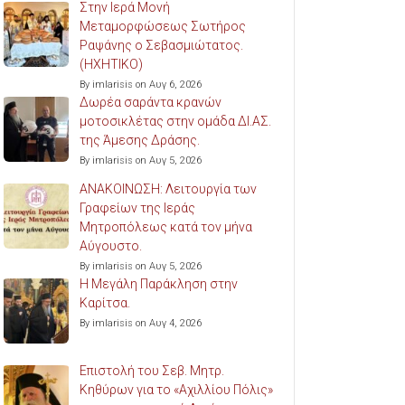
Στην Ιερά Μονή
Μεταμορφώσεως Σωτήρος
Ραψάνης ο Σεβασμιώτατος.
(ΗΧΗΤΙΚΟ)
By imlarisis on Αυγ 6, 2026
Δωρέα σαράντα κρανών
μοτοσικλέτας στην ομάδα ΔΙ.ΑΣ.
της Άμεσης Δράσης.
By imlarisis on Αυγ 5, 2026
ΑΝΑΚΟΙΝΩΣΗ: Λειτουργία των
Γραφείων της Ιεράς
Μητροπόλεως κατά τον μήνα
Αύγουστο.
By imlarisis on Αυγ 5, 2026
Η Μεγάλη Παράκληση στην
Καρίτσα.
By imlarisis on Αυγ 4, 2026
Επιστολή του Σεβ. Μητρ.
Κηθύρων για το «Αχιλλίου Πόλις»