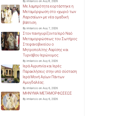
By imlarisis on Αυγ 8, 2026
Με λαμπρότητα εορτάστηκε η
Μεταμόρφωση στο «χωριό των
Λαρισαίων» με νέα ομαδική
βάπτιση.
By imlarisis on Αυγ 7, 2026
Στον πανηγυρίζοντα Ιερό Ναό
Μεταμορφώσεως του Σωτήρος
Στεφανοβικείου ο
Μητροπολίτης Λαρίσης και
Τυρνάβου Ιερώνυμος.
By imlarisis on Αυγ 6, 2026
Ιερά Αγρυπνία και Ιερές
Παρακλήσεις στην υπό σύσταση
Ιερά Μονή Αγίων Πάντων
Αμυγδαλέας.
By imlarisis on Αυγ 6, 2026
ΜΗΝΥΜΑ ΜΕΤΑΜΟΡΦΩΣΕΩΣ
By imlarisis on Αυγ 6, 2026