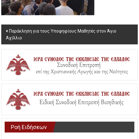
Post
Παράκληση για τους Υποψηφίους Μαθητές στον Άγιο
Αχίλλιο
navigation
Ροή Ειδήσεων