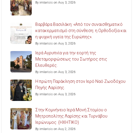
By imlarisis on Αυγ 3, 2026
Βαρβάρα Βασιλάκη: «Από τον συναισθηματικό
κατακερματισμό στη σύνθεση: η Ορθοδοξία και
η ψυχική υγεία της Ευρώπης».
By imlarisis on Αυγ 3, 2026
Ιερά Αγρυπνία για την εορτή της
Μεταμορφώσεως του Σωτήρος στις
Ελευθερές.
By imlarisis on Αυγ 3, 2026
Η πρώτη Παράκληση στον Ιερό Ναό Ζωοδόχου
Πηγής Λαρίσης.
By imlarisis on Αυγ 3, 2026
Στην Κομνήνειο Ιερά Μονή Στομίου ο
Μητροπολίτης Λαρίσης και Τυρνάβου
Ιερώνυμος. (ΗΧΗΤΙΚΟ)
By imlarisis on Αυγ 2, 2026