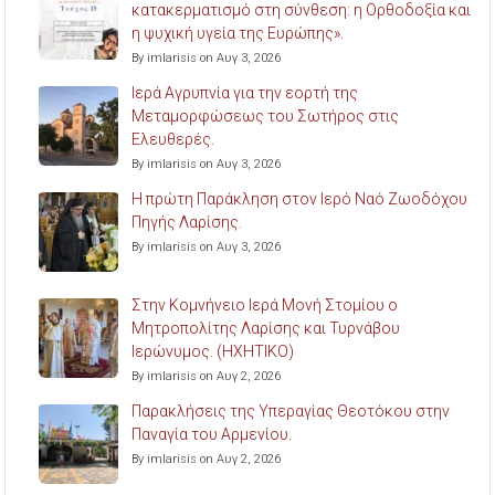
κατακερματισμό στη σύνθεση: η Ορθοδοξία και
η ψυχική υγεία της Ευρώπης».
By imlarisis on Αυγ 3, 2026
Ιερά Αγρυπνία για την εορτή της
Μεταμορφώσεως του Σωτήρος στις
Ελευθερές.
By imlarisis on Αυγ 3, 2026
Η πρώτη Παράκληση στον Ιερό Ναό Ζωοδόχου
Πηγής Λαρίσης.
By imlarisis on Αυγ 3, 2026
Στην Κομνήνειο Ιερά Μονή Στομίου ο
Μητροπολίτης Λαρίσης και Τυρνάβου
Ιερώνυμος. (ΗΧΗΤΙΚΟ)
By imlarisis on Αυγ 2, 2026
Παρακλήσεις της Υπεραγίας Θεοτόκου στην
Παναγία του Αρμενίου.
By imlarisis on Αυγ 2, 2026