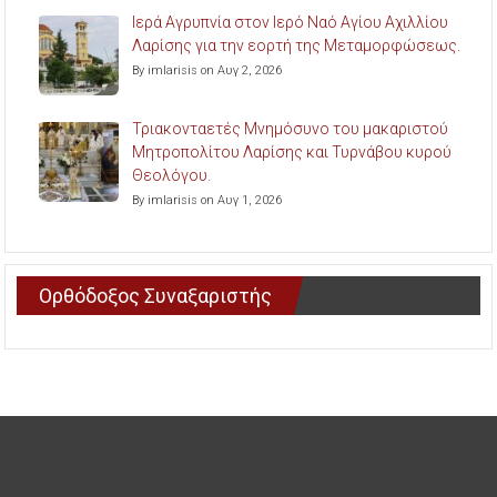
Ιερά Αγρυπνία στον Ιερό Ναό Αγίου Αχιλλίου
Λαρίσης για την εορτή της Μεταμορφώσεως.
By imlarisis on Αυγ 2, 2026
Τριακονταετές Μνημόσυνο του μακαριστού
Μητροπολίτου Λαρίσης και Τυρνάβου κυρού
Θεολόγου.
By imlarisis on Αυγ 1, 2026
Ορθόδοξος Συναξαριστής