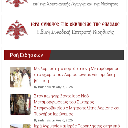
Ροή Ειδήσεων
Με λαμπρότητα εορτάστηκε η Μεταμόρφωση
στο «χωριό των Λαρισαίων» με νέα ομαδική
βάπτιση.
By imlarisis on Αυγ 7, 2026
Στον πανηγυρίζοντα Ιερό Ναό
Μεταμορφώσεως του Σωτήρος
Στεφανοβικείου ο Μητροπολίτης Λαρίσης και
Τυρνάβου Ιερώνυμος.
By imlarisis on Αυγ 6, 2026
Ιερά Αγρυπνία και Ιερές Παρακλήσεις στην υπό