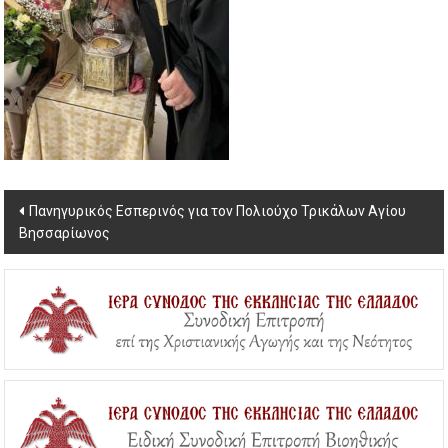
Post
Πανηγυρικός Εσπερινός για τον Πολιούχο Τρικάλων Αγίου
Βησσαρίωνος
navigation