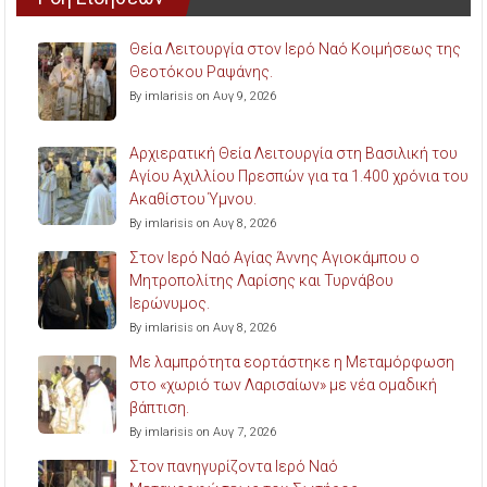
Θεία Λειτουργία στον Ιερό Ναό Κοιμήσεως της
Θεοτόκου Ραψάνης.
By imlarisis on Αυγ 9, 2026
Αρχιερατική Θεία Λειτουργία στη Βασιλική του
Αγίου Αχιλλίου Πρεσπών για τα 1.400 χρόνια του
Ακαθίστου Ύμνου.
By imlarisis on Αυγ 8, 2026
Στον Ιερό Ναό Αγίας Άννης Αγιοκάμπου ο
Μητροπολίτης Λαρίσης και Τυρνάβου
Ιερώνυμος.
By imlarisis on Αυγ 8, 2026
Με λαμπρότητα εορτάστηκε η Μεταμόρφωση
στο «χωριό των Λαρισαίων» με νέα ομαδική
βάπτιση.
By imlarisis on Αυγ 7, 2026
Στον πανηγυρίζοντα Ιερό Ναό