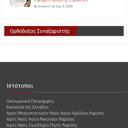
η ψυχική υγεία της Ευρώπης».
By imlarisis on Αυγ 3, 2026
Ορθόδοξος Συναξαριστής
Ιστότοποι
Οικουμενικό Πατριαρχείο
Εκκλησία της Ελλάδος
Ιερός Μητροπολιτικός Ναός Αγίου Αχιλλίου Λαρίσης
Ιερός Ναός Αγίου Νικολάου Λαρίσης
Ιερός Ναός Ζωοδόχου Πηγής Λαρίσης