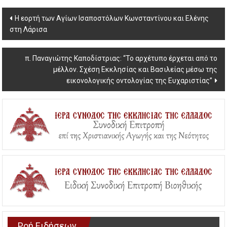
Post
Η εορτή των Αγίων Ισαποστόλων Κωνσταντίνου και Ελένης
στη Λάρισα
navigation
π. Παναγιώτης Καποδίστριας: “Το αρχέτυπο έρχεται από το
μέλλον. Σχέση Εκκλησίας και Βασιλείας μέσω της
εικονολογικής οντολογίας της Ευχαριστίας”
Ροή Ειδήσεων