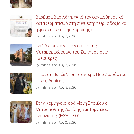
Βαρβάρα Βασιλάκη: «Από τον συναισθηματικό
κατακερματισμό στη σύνθεση: η Ορθοδοξία και
η ψυχική υγεία της Ευρώπης».
By imlarisis on Αυγ 3, 2026
Ιερά Αγρυπνία για την εορτή της
Μεταμορφώσεως του Σωτήρος στις
Ελευθερές.
By imlarisis on Αυγ 3, 2026
Η πρώτη Παράκληση στον Ιερό Ναό Ζωοδόχου
Πηγής Λαρίσης.
By imlarisis on Αυγ 3, 2026
Στην Κομνήνειο Ιερά Μονή Στομίου ο
Μητροπολίτης Λαρίσης και Τυρνάβου
Ιερώνυμος. (ΗΧΗΤΙΚΟ)
By imlarisis on Αυγ 2, 2026