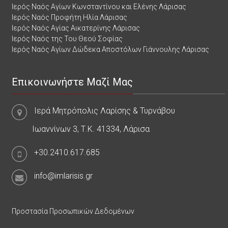
Ιερός Ναός Αγίων Κωνσταντίνου και Ελένης Λάρισας
Ιερός Ναός Προφήτη Ηλία Λάρισας
Ιερός Ναός Αγίας Αικατερίνης Λάρισας
Ιερός Ναός της Του Θεού Σοφίας
Ιερός Ναός Αγίων Δώδεκα Αποστόλων Γιάννουλης Λάρισας
Επικοινωνήστε Μαζί Μας
Ιερά Μητρόπολις Λαρίσης & Τυρνάβου
Ιωαννίνων 3, Τ.Κ. 41334, Λάρισα
+30.2410.617.685
info@imlarisis.gr
Προστασία Προσωπικών Δεδομένων