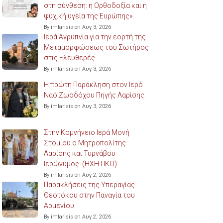
στη σύνθεση: η Ορθοδοξία και η
ψυχική υγεία της Ευρώπης».
By imlarisis on Αυγ 3, 2026
Ιερά Αγρυπνία για την εορτή της
Μεταμορφώσεως του Σωτήρος
στις Ελευθερές.
By imlarisis on Αυγ 3, 2026
Η πρώτη Παράκληση στον Ιερό
Ναό Ζωοδόχου Πηγής Λαρίσης.
By imlarisis on Αυγ 3, 2026
Στην Κομνήνειο Ιερά Μονή
Στομίου ο Μητροπολίτης
Λαρίσης και Τυρνάβου
Ιερώνυμος. (ΗΧΗΤΙΚΟ)
By imlarisis on Αυγ 2, 2026
Παρακλήσεις της Υπεραγίας
Θεοτόκου στην Παναγία του
Αρμενίου.
By imlarisis on Αυγ 2, 2026