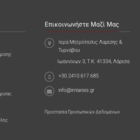
Επικοινωνήστε Μαζί Μας
Ιερά Μητρόπολις Λαρίσης &
Τυρνάβου
αρίσης
Ιωαννίνων 3, Τ.Κ. 41334, Λάρισα
+30.2410.617.685
info@imlarisis.gr
άρισας
Προστασία Προσωπικών Δεδομένων
υλης