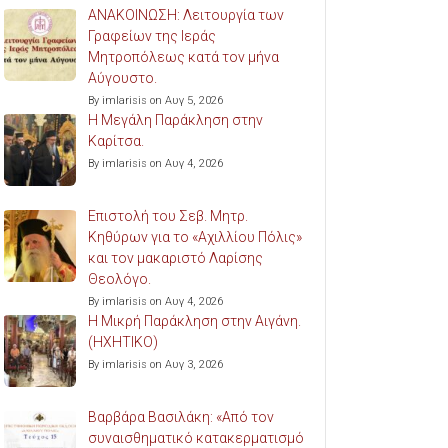
ΑΝΑΚΟΙΝΩΣΗ: Λειτουργία των
Γραφείων της Ιεράς
Μητροπόλεως κατά τον μήνα
Αύγουστο.
By imlarisis on Αυγ 5, 2026
Η Μεγάλη Παράκληση στην
Καρίτσα.
By imlarisis on Αυγ 4, 2026
Επιστολή του Σεβ. Μητρ.
Κηθύρων για το «Αχιλλίου Πόλις»
και τον μακαριστό Λαρίσης
Θεολόγο.
By imlarisis on Αυγ 4, 2026
Η Μικρή Παράκληση στην Αιγάνη.
(ΗΧΗΤΙΚΟ)
By imlarisis on Αυγ 3, 2026
Βαρβάρα Βασιλάκη: «Από τον
συναισθηματικό κατακερματισμό