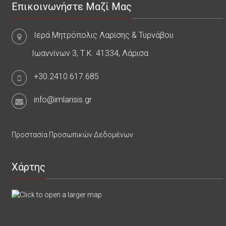
Επικοινωνήστε Μαζί Μας
Ιερά Μητρόπολις Λαρίσης & Τυρνάβου
Ιωαννίνων 3, Τ.Κ. 41334, Λάρισα
+30.2410.617.685
info@imlarisis.gr
Προστασία Προσωπικών Δεδομένων
Χάρτης