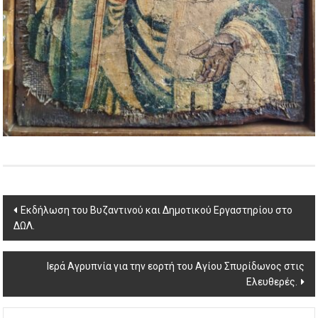
Post
Εκδήλωση του Βυζαντινού και Δημοτικού Εργαστηρίου στο
ΔΩΛ.
navigation
Ιερά Αγρυπνία για την εορτή του Αγίου Σπυρίδωνος στις
Ελευθερές.