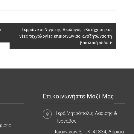
ν
Σερρών και Νιγρίτης Θεολόγος: «Κατήχηση και
νέες τεχνολογίες επικοινωνίας: αναζητώνας τη
βασιλική οδό».
Επικοινωνήστε Μαζί Μας
Ιερά Μητρόπολις Λαρίσης &
Τυρνάβου
αρίσης
Ιωαννίνων 3, Τ.Κ. 41334, Λάρισα