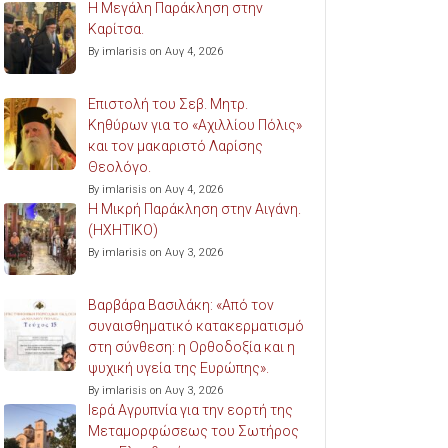
Η Μεγάλη Παράκληση στην
Καρίτσα.
By imlarisis on Αυγ 4, 2026
Επιστολή του Σεβ. Μητρ.
Κηθύρων για το «Αχιλλίου Πόλις»
και τον μακαριστό Λαρίσης
Θεολόγο.
By imlarisis on Αυγ 4, 2026
Η Μικρή Παράκληση στην Αιγάνη.
(ΗΧΗΤΙΚΟ)
By imlarisis on Αυγ 3, 2026
Βαρβάρα Βασιλάκη: «Από τον
συναισθηματικό κατακερματισμό
στη σύνθεση: η Ορθοδοξία και η
ψυχική υγεία της Ευρώπης».
By imlarisis on Αυγ 3, 2026
Ιερά Αγρυπνία για την εορτή της
Μεταμορφώσεως του Σωτήρος