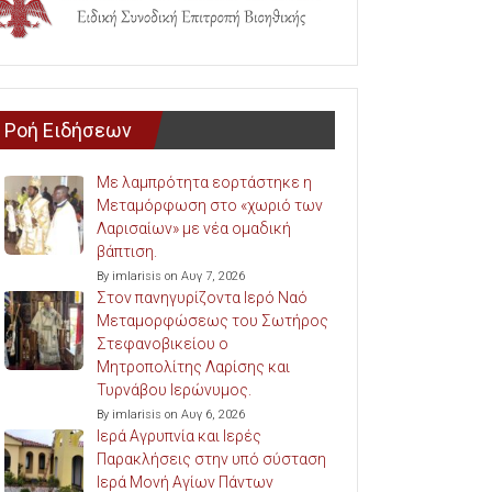
Ροή Ειδήσεων
Με λαμπρότητα εορτάστηκε η
Μεταμόρφωση στο «χωριό των
Λαρισαίων» με νέα ομαδική
βάπτιση.
By imlarisis on Αυγ 7, 2026
Στον πανηγυρίζοντα Ιερό Ναό
Μεταμορφώσεως του Σωτήρος
Στεφανοβικείου ο
Μητροπολίτης Λαρίσης και
Τυρνάβου Ιερώνυμος.
By imlarisis on Αυγ 6, 2026
Ιερά Αγρυπνία και Ιερές
Παρακλήσεις στην υπό σύσταση
Ιερά Μονή Αγίων Πάντων