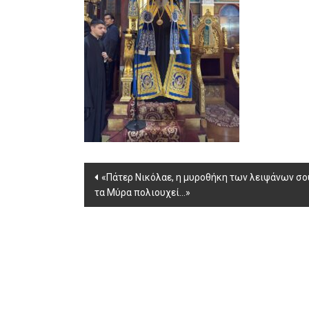
Post
«Πάτερ Νικόλαε, η μυροθήκη των λειψάνων σο
τα Μύρα πολιουχεί…»
navigation