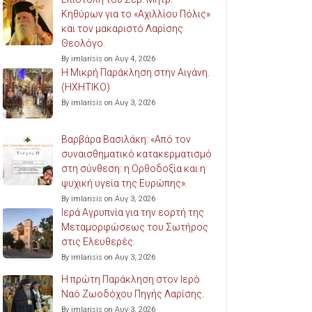
Κηθύρων για το «Αχιλλίου Πόλις»
και τον μακαριστό Λαρίσης
Θεολόγο.
By imlarisis on Αυγ 4, 2026
Η Μικρή Παράκληση στην Αιγάνη.
(ΗΧΗΤΙΚΟ)
By imlarisis on Αυγ 3, 2026
Βαρβάρα Βασιλάκη: «Από τον
συναισθηματικό κατακερματισμό
στη σύνθεση: η Ορθοδοξία και η
ψυχική υγεία της Ευρώπης».
By imlarisis on Αυγ 3, 2026
Ιερά Αγρυπνία για την εορτή της
Μεταμορφώσεως του Σωτήρος
στις Ελευθερές.
By imlarisis on Αυγ 3, 2026
Η πρώτη Παράκληση στον Ιερό
Ναό Ζωοδόχου Πηγής Λαρίσης.
By imlarisis on Αυγ 3, 2026