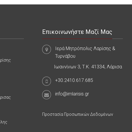
Επικοινωνήστε Μαζί Μας
Ιερά Μητρόπολις Λαρίσης &
Τυρνάβου
αρίσης
Ιωαννίνων 3, Τ.Κ. 41334, Λάρισα
+30.2410.617.685
info@imlarisis.gr
άρισας
Προστασία Προσωπικών Δεδομένων
υλης