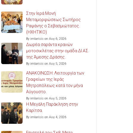
Στην Ιερά Μονή
Μεταμορφώσεως Σωτήρος
Ραψάνης ο Σεβασμιώτατος.
(ΗΧΗΤΙΚΟ)
By imlarisis on Αυγ 6, 2026
Δωρέα σαράντα κρανών
μοτοσικλέτας στην ομάδα ΔΙ.ΑΣ.
της Άμεσης Δράσης.
By imlarisis on Αυγ 5, 2026
ΑΝΑΚΟΙΝΩΣΗ: Λειτουργία των
Γραφείων της Ιεράς
Μητροπόλεως κατά τον μήνα
Αύγουστο.
By imlarisis on Αυγ 5, 2026
Η Μεγάλη Παράκληση στην
Καρίτσα.
By imlarisis on Αυγ 4, 2026
Επιστολή του Σεβ. Μητρ.