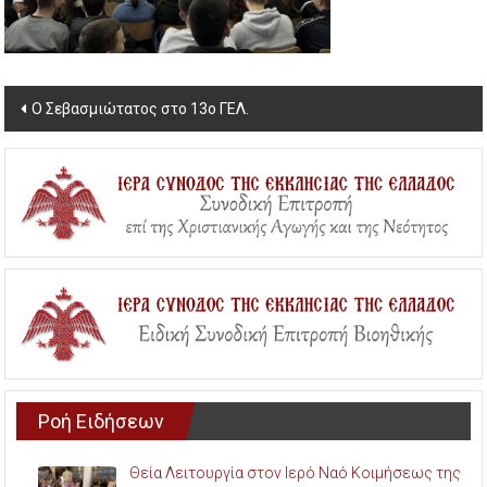
Post
Ο Σεβασμιώτατος στο 13ο ΓΕΛ.
navigation
Ροή Ειδήσεων
Θεία Λειτουργία στον Ιερό Ναό Κοιμήσεως της