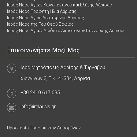
Ιερός Ναός Αγίων Κωνσταντίνου και Ελένης Λάρισας
Ιερός Ναός Προφήτη Ηλία Λάρισας
Ιερός Ναός Αγίας Αικατερίνης Λάρισας
Ιερός Ναός της Του Θεού Σοφίας
Ιερός Ναός Αγίων Δώδεκα Αποστόλων Γιάννουλης Λάρισας
Επικοινωνήστε Μαζί Μας
Ιερά Μητρόπολις Λαρίσης & Τυρνάβου
Ιωαννίνων 3, Τ.Κ. 41334, Λάρισα
+30.2410.617.685
info@imlarisis.gr
Προστασία Προσωπικών Δεδομένων