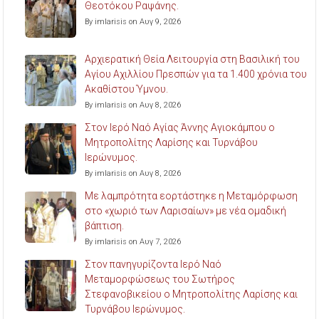
Θεοτόκου Ραψάνης.
By imlarisis on Αυγ 9, 2026
Αρχιερατική Θεία Λειτουργία στη Βασιλική του
Αγίου Αχιλλίου Πρεσπών για τα 1.400 χρόνια του
Ακαθίστου Ύμνου.
By imlarisis on Αυγ 8, 2026
Στον Ιερό Ναό Αγίας Άννης Αγιοκάμπου ο
Μητροπολίτης Λαρίσης και Τυρνάβου
Ιερώνυμος.
By imlarisis on Αυγ 8, 2026
Με λαμπρότητα εορτάστηκε η Μεταμόρφωση
στο «χωριό των Λαρισαίων» με νέα ομαδική
βάπτιση.
By imlarisis on Αυγ 7, 2026
Στον πανηγυρίζοντα Ιερό Ναό
Μεταμορφώσεως του Σωτήρος
Στεφανοβικείου ο Μητροπολίτης Λαρίσης και
Τυρνάβου Ιερώνυμος.