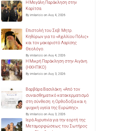
Η Μεγάλη Παράκληση στην
Καρίτσα.
By imlarisis on Αυγ 4, 2026
Επιστολή του Σεβ. Μητρ.
Κηθύρων για το «Αχιλλίου Πόλις»
και τον μακαριστό Λαρίσης
Θεολόγο.
By imlarisis on Αυγ 4, 2026
Η Μικρή Παράκληση στην Αιγάνη.
(ΗΧΗΤΙΚΟ)
By imlarisis on Αυγ 3, 2026
Βαρβάρα Βασιλάκη: «Από τον
συναισθηματικό κατακερματισμό
στη σύνθεση: η Ορθοδοξία και η
ψυχική υγεία της Ευρώπης».
By imlarisis on Αυγ 3, 2026
Ιερά Αγρυπνία για την εορτή της
Μεταμορφώσεως του Σωτήρος