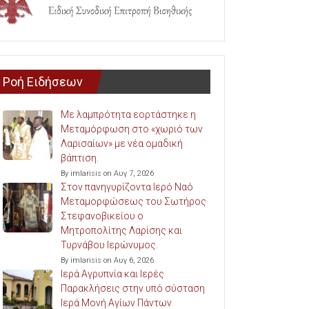
Ροή Ειδήσεων
Με λαμπρότητα εορτάστηκε η
Μεταμόρφωση στο «χωριό των
Λαρισαίων» με νέα ομαδική
βάπτιση.
By imlarisis on Αυγ 7, 2026
Στον πανηγυρίζοντα Ιερό Ναό
Μεταμορφώσεως του Σωτήρος
Στεφανοβικείου ο
Μητροπολίτης Λαρίσης και
Τυρνάβου Ιερώνυμος.
By imlarisis on Αυγ 6, 2026
Ιερά Αγρυπνία και Ιερές
Παρακλήσεις στην υπό σύσταση
Ιερά Μονή Αγίων Πάντων