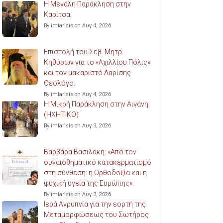
Η Μεγάλη Παράκληση στην
Καρίτσα.
By imlarisis on Αυγ 4, 2026
Επιστολή του Σεβ. Μητρ.
Κηθύρων για το «Αχιλλίου Πόλις»
και τον μακαριστό Λαρίσης
Θεολόγο.
By imlarisis on Αυγ 4, 2026
Η Μικρή Παράκληση στην Αιγάνη.
(ΗΧΗΤΙΚΟ)
By imlarisis on Αυγ 3, 2026
Βαρβάρα Βασιλάκη: «Από τον
συναισθηματικό κατακερματισμό
στη σύνθεση: η Ορθοδοξία και η
ψυχική υγεία της Ευρώπης».
By imlarisis on Αυγ 3, 2026
Ιερά Αγρυπνία για την εορτή της
Μεταμορφώσεως του Σωτήρος