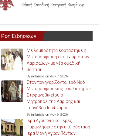
Ροή Ειδήσεων
Με λαμπρότητα εορτάστηκε η
Μεταμόρφωση στο «χωριό των
Λαρισαίων» με νέα ομαδική
βάπτιση.
By imlarisis on Αυγ 7, 2026
Στον πανηγυρίζοντα Ιερό Ναό
Μεταμορφώσεως του Σωτήρος
Στεφανοβικείου ο
Μητροπολίτης Λαρίσης και
Τυρνάβου Ιερώνυμος.
By imlarisis on Αυγ 6, 2026
Ιερά Αγρυπνία και Ιερές
Παρακλήσεις στην υπό σύσταση
Ιερά Μονή Αγίων Πάντων