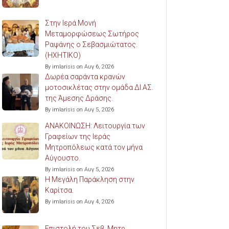
Στην Ιερά Μονή
Μεταμορφώσεως Σωτήρος
Ραψάνης ο Σεβασμιώτατος.
(ΗΧΗΤΙΚΟ)
By imlarisis on Αυγ 6, 2026
Δωρέα σαράντα κρανών
μοτοσικλέτας στην ομάδα ΔΙ.ΑΣ.
της Άμεσης Δράσης.
By imlarisis on Αυγ 5, 2026
ΑΝΑΚΟΙΝΩΣΗ: Λειτουργία των
Γραφείων της Ιεράς
Μητροπόλεως κατά τον μήνα
Αύγουστο.
By imlarisis on Αυγ 5, 2026
Η Μεγάλη Παράκληση στην
Καρίτσα.
By imlarisis on Αυγ 4, 2026
Επιστολή του Σεβ. Μητρ.