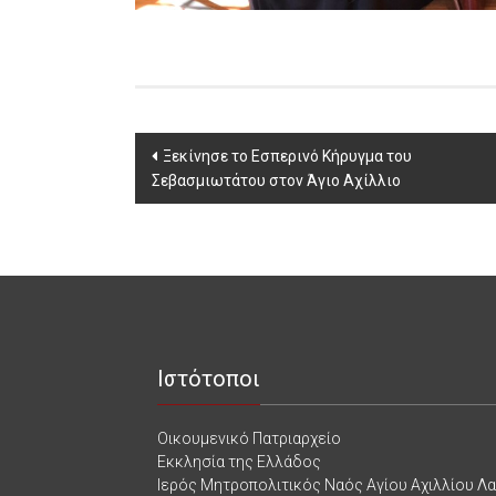
Post
Ξεκίνησε το Εσπερινό Κήρυγμα του
Σεβασμιωτάτου στον Άγιο Αχίλλιο
navigation
Ιστότοποι
Οικουμενικό Πατριαρχείο
Εκκλησία της Ελλάδος
Ιερός Μητροπολιτικός Ναός Αγίου Αχιλλίου Λ