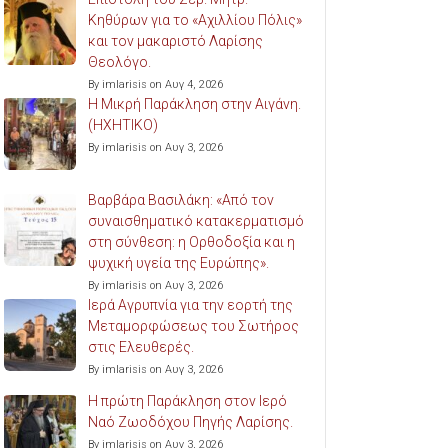
Κηθύρων για το «Αχιλλίου Πόλις»
και τον μακαριστό Λαρίσης
Θεολόγο.
By imlarisis on Αυγ 4, 2026
Η Μικρή Παράκληση στην Αιγάνη.
(ΗΧΗΤΙΚΟ)
By imlarisis on Αυγ 3, 2026
Βαρβάρα Βασιλάκη: «Από τον
συναισθηματικό κατακερματισμό
στη σύνθεση: η Ορθοδοξία και η
ψυχική υγεία της Ευρώπης».
By imlarisis on Αυγ 3, 2026
Ιερά Αγρυπνία για την εορτή της
Μεταμορφώσεως του Σωτήρος
στις Ελευθερές.
By imlarisis on Αυγ 3, 2026
Η πρώτη Παράκληση στον Ιερό
Ναό Ζωοδόχου Πηγής Λαρίσης.
By imlarisis on Αυγ 3, 2026