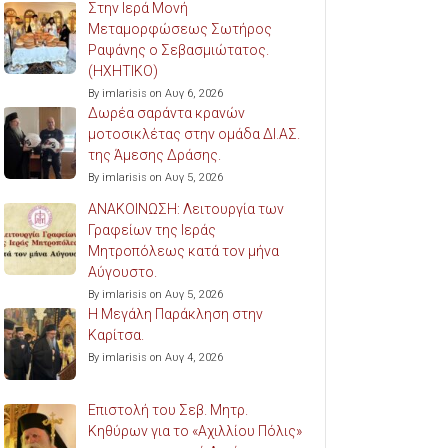
Στην Ιερά Μονή
Μεταμορφώσεως Σωτήρος
Ραψάνης ο Σεβασμιώτατος.
(ΗΧΗΤΙΚΟ)
By imlarisis on Αυγ 6, 2026
Δωρέα σαράντα κρανών
μοτοσικλέτας στην ομάδα ΔΙ.ΑΣ.
της Άμεσης Δράσης.
By imlarisis on Αυγ 5, 2026
ΑΝΑΚΟΙΝΩΣΗ: Λειτουργία των
Γραφείων της Ιεράς
Μητροπόλεως κατά τον μήνα
Αύγουστο.
By imlarisis on Αυγ 5, 2026
Η Μεγάλη Παράκληση στην
Καρίτσα.
By imlarisis on Αυγ 4, 2026
Επιστολή του Σεβ. Μητρ.
Κηθύρων για το «Αχιλλίου Πόλις»