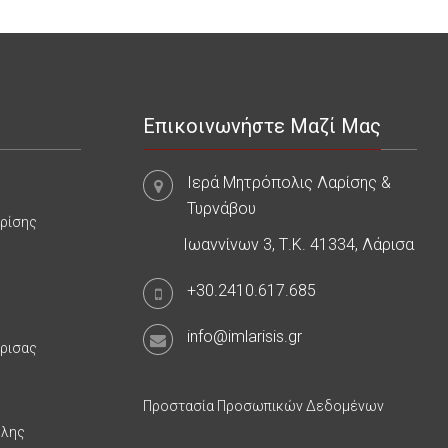
Επικοινωνήστε Μαζί Μας
Ιερά Μητρόπολις Λαρίσης &
Τυρνάβου
αρίσης
Ιωαννίνων 3, Τ.Κ. 41334, Λάρισα
+30.2410.617.685
info@imlarisis.gr
άρισας
Προστασία Προσωπικών Δεδομένων
υλης