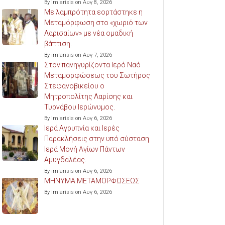
By imlarisis on Αυγ 8, 2026
Με λαμπρότητα εορτάστηκε η
Μεταμόρφωση στο «χωριό των
Λαρισαίων» με νέα ομαδική
βάπτιση.
By imlarisis on Αυγ 7, 2026
Στον πανηγυρίζοντα Ιερό Ναό
Μεταμορφώσεως του Σωτήρος
Στεφανοβικείου ο
Μητροπολίτης Λαρίσης και
Τυρνάβου Ιερώνυμος.
By imlarisis on Αυγ 6, 2026
Ιερά Αγρυπνία και Ιερές
Παρακλήσεις στην υπό σύσταση
Ιερά Μονή Αγίων Πάντων
Αμυγδαλέας.
By imlarisis on Αυγ 6, 2026
ΜΗΝΥΜΑ ΜΕΤΑΜΟΡΦΩΣΕΩΣ
By imlarisis on Αυγ 6, 2026