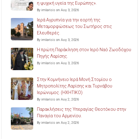
η ψυχική υγεία της Ευρώπης».
By imlarisis on Αυγ 3, 2026
Ιερά Αγρυπνία για την εορτή της
Μεταμορφώσεως του Σωτήρος στις
Ελευθερές.
By imlarisis on Αυγ 3, 2026
Η πρώτη Παράκληση στον Ιερό Ναό Ζωοδόχου
Πηγής Λαρίσης.
By imlarisis on Αυγ 3, 2026
Στην Κομνήνειο Ιερά Μονή Στομίου ο
Μητροπολίτης Λαρίσης και Τυρνάβου
Ιερώνυμος. (ΗΧΗΤΙΚΟ)
By imlarisis on Αυγ 2, 2026
Παρακλήσεις της Υπεραγίας Θεοτόκου στην
Παναγία του Αρμενίου.
By imlarisis on Αυγ 2, 2026