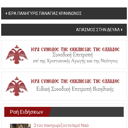
Post
ΙΕΡΑ ΠΑΝΗΓΥΡΙΣ ΠΑΝΑΓΙΑΣ ΚΡΑΝΝΩΝΟΣ
navigation
ΑΓΙΑΣΜΟΣ ΣΤΗΝ ΔΕΥΑΛ
Ροή Ειδήσεων
Στον πανηγυρίζοντα Ιερό Ναό