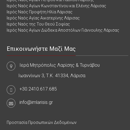
Ιερός Ναός Αγίων Κωνσταντίνου και Ελένης Λάρισας
Ιερός Ναός Προφήτη Ηλία Λάρισας
Ιερός Ναός Αγίας Αικατερίνης Λάρισας
Ιερός Ναός της Του Θεού Σοφίας
Ιερός Ναός Αγίων Δώδεκα Αποστόλων Γιάννουλης Λάρισας
Επικοινωνήστε Μαζί Μας
Ιερά Μητρόπολις Λαρίσης & Τυρνάβου
Ιωαννίνων 3, Τ.Κ. 41334, Λάρισα
+30.2410.617.685
info@imlarisis.gr
Προστασία Προσωπικών Δεδομένων