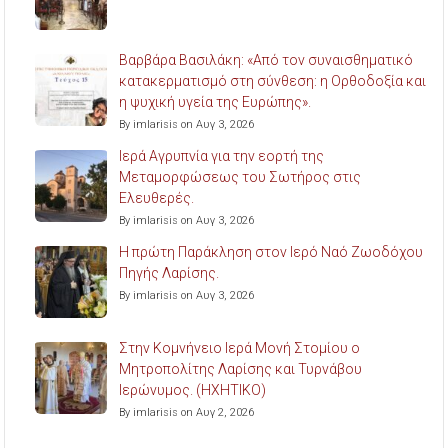
Βαρβάρα Βασιλάκη: «Από τον συναισθηματικό
κατακερματισμό στη σύνθεση: η Ορθοδοξία και
η ψυχική υγεία της Ευρώπης».
By imlarisis on Αυγ 3, 2026
Ιερά Αγρυπνία για την εορτή της
Μεταμορφώσεως του Σωτήρος στις
Ελευθερές.
By imlarisis on Αυγ 3, 2026
Η πρώτη Παράκληση στον Ιερό Ναό Ζωοδόχου
Πηγής Λαρίσης.
By imlarisis on Αυγ 3, 2026
Στην Κομνήνειο Ιερά Μονή Στομίου ο
Μητροπολίτης Λαρίσης και Τυρνάβου
Ιερώνυμος. (ΗΧΗΤΙΚΟ)
By imlarisis on Αυγ 2, 2026