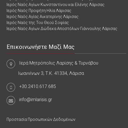
Ιερός Ναός Αγίων Κωνσταντίνου και Ελένης Λάρισας
Ιερός Ναός Προφήτη Ηλία Λάρισας
Ιερός Ναός Αγίας Αικατερίνης Λάρισας
Ιερός Ναός της Του Θεού Σοφίας
Ιερός Ναός Αγίων Δώδεκα Αποστόλων Γιάννουλης Λάρισας
Επικοινωνήστε Μαζί Μας
Ιερά Μητρόπολις Λαρίσης & Τυρνάβου
Ιωαννίνων 3, Τ.Κ. 41334, Λάρισα
+30.2410.617.685
info@imlarisis.gr
Προστασία Προσωπικών Δεδομένων