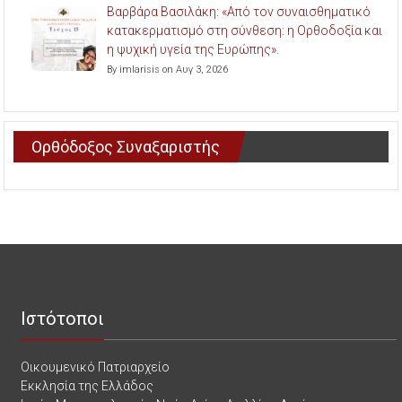
Βαρβάρα Βασιλάκη: «Από τον συναισθηματικό
κατακερματισμό στη σύνθεση: η Ορθοδοξία και
η ψυχική υγεία της Ευρώπης».
By imlarisis on Αυγ 3, 2026
Ορθόδοξος Συναξαριστής
Ιστότοποι
Οικουμενικό Πατριαρχείο
Εκκλησία της Ελλάδος