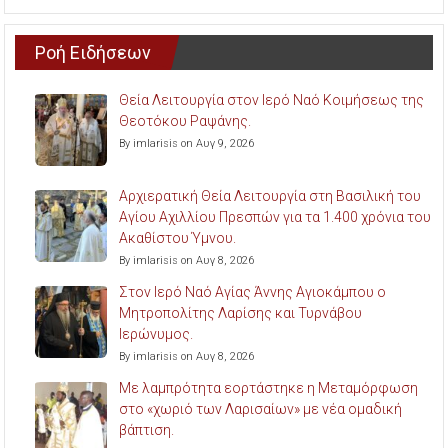
Ροή Ειδήσεων
Θεία Λειτουργία στον Ιερό Ναό Κοιμήσεως της
Θεοτόκου Ραψάνης.
By imlarisis on Αυγ 9, 2026
Αρχιερατική Θεία Λειτουργία στη Βασιλική του
Αγίου Αχιλλίου Πρεσπών για τα 1.400 χρόνια του
Ακαθίστου Ύμνου.
By imlarisis on Αυγ 8, 2026
Στον Ιερό Ναό Αγίας Άννης Αγιοκάμπου ο
Μητροπολίτης Λαρίσης και Τυρνάβου
Ιερώνυμος.
By imlarisis on Αυγ 8, 2026
Με λαμπρότητα εορτάστηκε η Μεταμόρφωση
στο «χωριό των Λαρισαίων» με νέα ομαδική
βάπτιση.