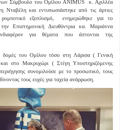
ύνων Σύμβουλο του Ομίλου ANIMUS κ. Αχιλλέα
η Νταβέλη και εντυπωσιάστηκε από τις άρτιες
ο ρομποτικό εξοπλισμό, ενημερώθηκε για το
την Επιστημονική Διευθύντρια κα. Μαριάννα
ενδιαφέρον για θέματα που άπτονται της
ς δομές του Ομίλου τόσο στη Λάρισα ( Γενική
ι στο Μακρυχώρι ( Στέγη Υποστηριζόμενης
 περιήγησης συνομιλούσε με το προσωπικό, τους
δίνοντας τους ευχές για ταχεία ανάρρωση.