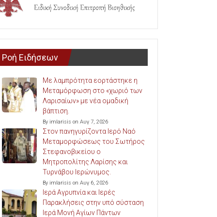
Ροή Ειδήσεων
Με λαμπρότητα εορτάστηκε η
Μεταμόρφωση στο «χωριό των
Λαρισαίων» με νέα ομαδική
βάπτιση.
By imlarisis on Αυγ 7, 2026
Στον πανηγυρίζοντα Ιερό Ναό
Μεταμορφώσεως του Σωτήρος
Στεφανοβικείου ο
Μητροπολίτης Λαρίσης και
Τυρνάβου Ιερώνυμος.
By imlarisis on Αυγ 6, 2026
Ιερά Αγρυπνία και Ιερές
Παρακλήσεις στην υπό σύσταση
Ιερά Μονή Αγίων Πάντων