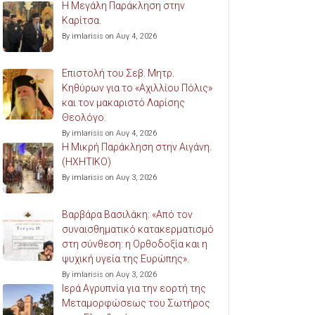
Η Μεγάλη Παράκληση στην
Καρίτσα.
By imlarisis on Αυγ 4, 2026
Επιστολή του Σεβ. Μητρ.
Κηθύρων για το «Αχιλλίου Πόλις»
και τον μακαριστό Λαρίσης
Θεολόγο.
By imlarisis on Αυγ 4, 2026
Η Μικρή Παράκληση στην Αιγάνη.
(ΗΧΗΤΙΚΟ)
By imlarisis on Αυγ 3, 2026
Βαρβάρα Βασιλάκη: «Από τον
συναισθηματικό κατακερματισμό
στη σύνθεση: η Ορθοδοξία και η
ψυχική υγεία της Ευρώπης».
By imlarisis on Αυγ 3, 2026
Ιερά Αγρυπνία για την εορτή της
Μεταμορφώσεως του Σωτήρος