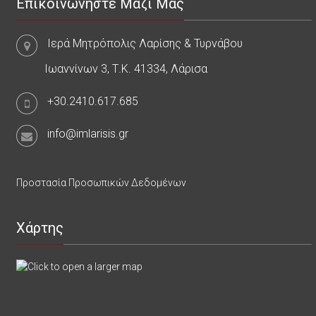
Επικοινωνήστε Μαζί Μας
Ιερά Μητρόπολις Λαρίσης & Τυρνάβου
Ιωαννίνων 3, Τ.Κ. 41334, Λάρισα
+30.2410.617.685
info@imlarisis.gr
Προστασία Προσωπικών Δεδομένων
Χάρτης