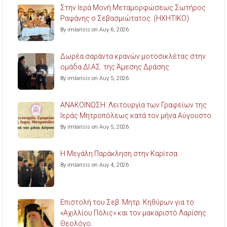
Στην Ιερά Μονή Μεταμορφώσεως Σωτήρος
Ραψάνης ο Σεβασμιώτατος. (ΗΧΗΤΙΚΟ)
By imlarisis on Αυγ 6, 2026
Δωρέα σαράντα κρανών μοτοσικλέτας στην
ομάδα ΔΙ.ΑΣ. της Άμεσης Δράσης.
By imlarisis on Αυγ 5, 2026
ΑΝΑΚΟΙΝΩΣΗ: Λειτουργία των Γραφείων της
Ιεράς Μητροπόλεως κατά τον μήνα Αύγουστο.
By imlarisis on Αυγ 5, 2026
Η Μεγάλη Παράκληση στην Καρίτσα.
By imlarisis on Αυγ 4, 2026
Επιστολή του Σεβ. Μητρ. Κηθύρων για το
«Αχιλλίου Πόλις» και τον μακαριστό Λαρίσης
Θεολόγο.