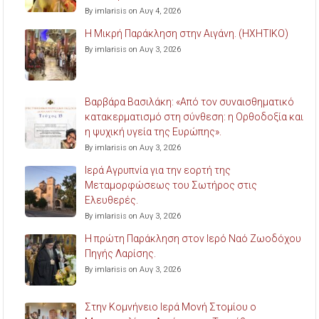
By imlarisis on Αυγ 4, 2026
Η Μικρή Παράκληση στην Αιγάνη. (ΗΧΗΤΙΚΟ)
By imlarisis on Αυγ 3, 2026
Βαρβάρα Βασιλάκη: «Από τον συναισθηματικό
κατακερματισμό στη σύνθεση: η Ορθοδοξία και
η ψυχική υγεία της Ευρώπης».
By imlarisis on Αυγ 3, 2026
Ιερά Αγρυπνία για την εορτή της
Μεταμορφώσεως του Σωτήρος στις
Ελευθερές.
By imlarisis on Αυγ 3, 2026
Η πρώτη Παράκληση στον Ιερό Ναό Ζωοδόχου
Πηγής Λαρίσης.
By imlarisis on Αυγ 3, 2026
Στην Κομνήνειο Ιερά Μονή Στομίου ο