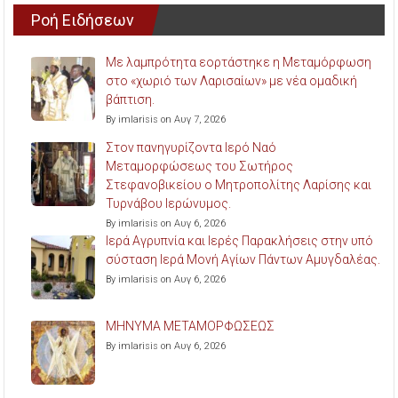
Ροή Ειδήσεων
Με λαμπρότητα εορτάστηκε η Μεταμόρφωση
στο «χωριό των Λαρισαίων» με νέα ομαδική
βάπτιση.
By imlarisis on Αυγ 7, 2026
Στον πανηγυρίζοντα Ιερό Ναό
Μεταμορφώσεως του Σωτήρος
Στεφανοβικείου ο Μητροπολίτης Λαρίσης και
Τυρνάβου Ιερώνυμος.
By imlarisis on Αυγ 6, 2026
Ιερά Αγρυπνία και Ιερές Παρακλήσεις στην υπό
σύσταση Ιερά Μονή Αγίων Πάντων Αμυγδαλέας.
By imlarisis on Αυγ 6, 2026
ΜΗΝΥΜΑ ΜΕΤΑΜΟΡΦΩΣΕΩΣ
By imlarisis on Αυγ 6, 2026