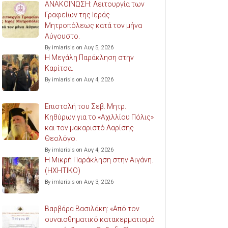
ΑΝΑΚΟΙΝΩΣΗ: Λειτουργία των
Γραφείων της Ιεράς
Μητροπόλεως κατά τον μήνα
Αύγουστο.
By imlarisis on Αυγ 5, 2026
Η Μεγάλη Παράκληση στην
Καρίτσα.
By imlarisis on Αυγ 4, 2026
Επιστολή του Σεβ. Μητρ.
Κηθύρων για το «Αχιλλίου Πόλις»
και τον μακαριστό Λαρίσης
Θεολόγο.
By imlarisis on Αυγ 4, 2026
Η Μικρή Παράκληση στην Αιγάνη.
(ΗΧΗΤΙΚΟ)
By imlarisis on Αυγ 3, 2026
Βαρβάρα Βασιλάκη: «Από τον
συναισθηματικό κατακερματισμό