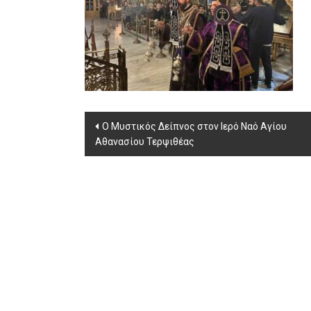
Post
Ο Μυστικός Δείπνος στον Ιερό Ναό Αγίου
Αθανασίου Τερψιθέας
navigation