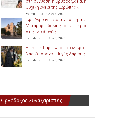
στη σύνθεση: η Ορθοδοξία και η
ψυχική υγεία της Ευρώπης».
By imlarisis on Αυγ 3, 2026
Ιερά Αγρυπνία για την εορτή της
Μεταμορφώσεως του Σωτήρος
στις Ελευθερές.
By imlarisis on Αυγ 3, 2026
Η πρώτη Παράκληση στον Ιερό
Ναό Ζωοδόχου Πηγής Λαρίσης.
By imlarisis on Αυγ 3, 2026
Ορθόδοξος Συναξαριστής