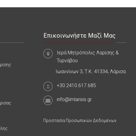
Επικοινωνήστε Μαζί Μας
Ιερά Μητρόπολις Λαρίσης &
Τυρνάβου
αρίσης
Ιωαννίνων 3, Τ.Κ. 41334, Λάρισα
+30.2410.617.685
info@imlarisis.gr
άρισας
Προστασία Προσωπικών Δεδομένων
υλης