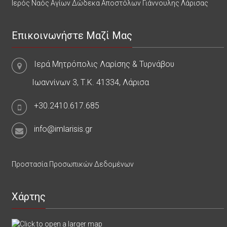
Ιερός Ναός Αγίων Δώδεκα Αποστόλων Γιάννουλης Λάρισας
Επικοινωνήστε Μαζί Μας
Ιερά Μητρόπολις Λαρίσης & Τυρνάβου
Ιωαννίνων 3, Τ.Κ. 41334, Λάρισα
+30.2410.617.685
info@imlarisis.gr
Προστασία Προσωπικών Δεδομένων
Χάρτης