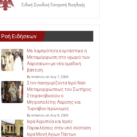
Ροή Ειδήσεων
Με λαμπρότητα εορτάστηκε η
Μεταμόρφωση στο «χωριό των
Λαρισαίων» με νέα ομαδική
βάπτιση.
By imlarisis on Αυγ 7, 2026
Στον πανηγυρίζοντα Ιερό Ναό
Μεταμορφώσεως του Σωτήρος
Στεφανοβικείου ο
Μητροπολίτης Λαρίσης και
Τυρνάβου Ιερώνυμος.
By imlarisis on Αυγ 6, 2026
Ιερά Αγρυπνία και Ιερές
Παρακλήσεις στην υπό σύσταση
Ιερά Μονή Αγίων Πάντων