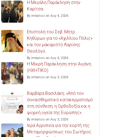
Η Μεγάλη Παράκληση στην
Καρίτσα.
By imlarisis on Αυγ 4, 2026
Επιστολή του Σεβ. Μητρ.
Κηθύρων για το «Αχιλλίου Πόλις»
και τον μακαριστό Λαρίσης
Θεολόγο.
By imlarisis on Αυγ 4, 2026
Η Μικρή Παράκληση στην Αιγάνη.
(ΗΧΗΤΙΚΟ)
By imlarisis on Αυγ 3, 2026
Βαρβάρα Βασιλάκη: «Από τον
συναισθηματικό κατακερματισμό
στη σύνθεση: η Ορθοδοξία και η
ψυχική υγεία της Ευρώπης».
By imlarisis on Αυγ 3, 2026
Ιερά Αγρυπνία για την εορτή της
Μεταμορφώσεως του Σωτήρος