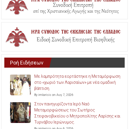
Ροή Ειδήσεων
Με λαμπρότητα εορτάστηκε η Μεταμόρφωση
στο «χωριό των Λαρισαίων» με νέα ομαδική
βάπτιση.
By imlarisis on Αυγ 7, 2026
Στον πανηγυρίζοντα Ιερό Ναό
Μεταμορφώσεως του Σωτήρος
Στεφανοβικείου ο Μητροπολίτης Λαρίσης και
Τυρνάβου Ιερώνυμος.
By imlarisis on Αυγ 6, 2026