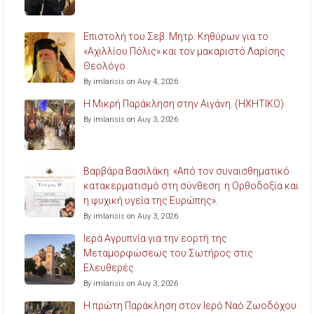
Επιστολή του Σεβ. Μητρ. Κηθύρων για το
«Αχιλλίου Πόλις» και τον μακαριστό Λαρίσης
Θεολόγο.
By imlarisis on Αυγ 4, 2026
Η Μικρή Παράκληση στην Αιγάνη. (ΗΧΗΤΙΚΟ)
By imlarisis on Αυγ 3, 2026
Βαρβάρα Βασιλάκη: «Από τον συναισθηματικό
κατακερματισμό στη σύνθεση: η Ορθοδοξία και
η ψυχική υγεία της Ευρώπης».
By imlarisis on Αυγ 3, 2026
Ιερά Αγρυπνία για την εορτή της
Μεταμορφώσεως του Σωτήρος στις
Ελευθερές.
By imlarisis on Αυγ 3, 2026
Η πρώτη Παράκληση στον Ιερό Ναό Ζωοδόχου