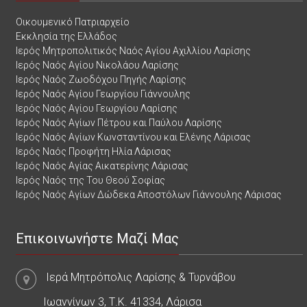
Οικουμενικό Πατριαρχείο
Εκκλησία της Ελλάδος
Ιερός Μητροπολιτικός Ναός Αγίου Αχιλλίου Λαρίσης
Ιερός Ναός Αγίου Νικολάου Λαρίσης
Ιερός Ναός Ζωοδόχου Πηγής Λαρίσης
Ιερός Ναός Αγίου Γεωργίου Γιάννουλης
Ιερός Ναός Αγίου Γεωργίου Λαρίσης
Ιερός Ναός Αγίων Πέτρου και Παύλου Λαρίσης
Ιερός Ναός Αγίων Κωνσταντίνου και Ελένης Λάρισας
Ιερός Ναός Προφήτη Ηλία Λάρισας
Ιερός Ναός Αγίας Αικατερίνης Λάρισας
Ιερός Ναός της Του Θεού Σοφίας
Ιερός Ναός Αγίων Δώδεκα Αποστόλων Γιάννουλης Λάρισας
Επικοινωνήστε Μαζί Μας
Ιερά Μητρόπολις Λαρίσης & Τυρνάβου
Ιωαννίνων 3, Τ.Κ. 41334, Λάρισα