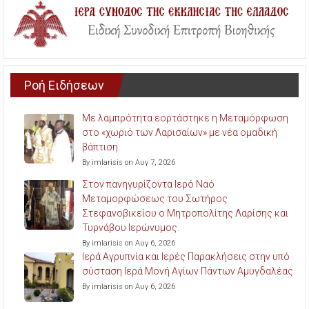
Ροή Ειδήσεων
Με λαμπρότητα εορτάστηκε η Μεταμόρφωση
στο «χωριό των Λαρισαίων» με νέα ομαδική
βάπτιση.
By imlarisis on Αυγ 7, 2026
Στον πανηγυρίζοντα Ιερό Ναό
Μεταμορφώσεως του Σωτήρος
Στεφανοβικείου ο Μητροπολίτης Λαρίσης και
Τυρνάβου Ιερώνυμος.
By imlarisis on Αυγ 6, 2026
Ιερά Αγρυπνία και Ιερές Παρακλήσεις στην υπό
σύσταση Ιερά Μονή Αγίων Πάντων Αμυγδαλέας.
By imlarisis on Αυγ 6, 2026