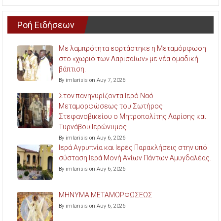
Ροή Ειδήσεων
Με λαμπρότητα εορτάστηκε η Μεταμόρφωση
στο «χωριό των Λαρισαίων» με νέα ομαδική
βάπτιση.
By imlarisis on Αυγ 7, 2026
Στον πανηγυρίζοντα Ιερό Ναό
Μεταμορφώσεως του Σωτήρος
Στεφανοβικείου ο Μητροπολίτης Λαρίσης και
Τυρνάβου Ιερώνυμος.
By imlarisis on Αυγ 6, 2026
Ιερά Αγρυπνία και Ιερές Παρακλήσεις στην υπό
σύσταση Ιερά Μονή Αγίων Πάντων Αμυγδαλέας.
By imlarisis on Αυγ 6, 2026
ΜΗΝΥΜΑ ΜΕΤΑΜΟΡΦΩΣΕΩΣ
By imlarisis on Αυγ 6, 2026