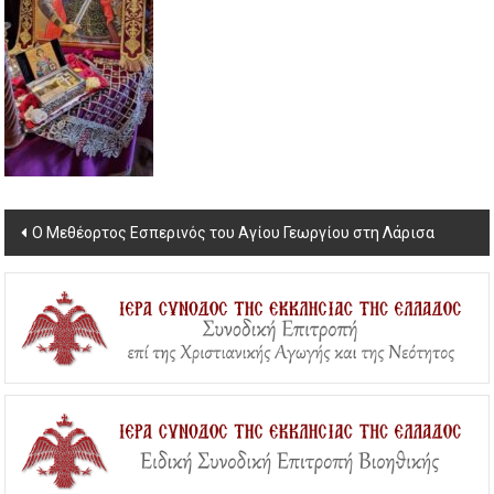
Post
Ο Μεθέορτος Εσπερινός του Αγίου Γεωργίου στη Λάρισα
navigation