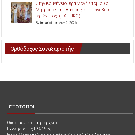
Στην Κομνήνειο Ιερά Μονή Στομίου ο
Μητροπολίτης Λαρίσης και Τυρνάβου
Ιερώνυμος. (ΗΧΗΤΙΚΟ)
By imlarisis on Αυγ 2, 2026
Ορθόδοξος Συναξαριστής
Ιστότοποι
Οικουμενικό Πατριαρχείο
Εκκλησία της Ελλάδος