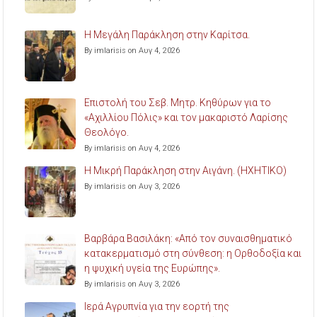
Η Μεγάλη Παράκληση στην Καρίτσα.
By imlarisis on Αυγ 4, 2026
Επιστολή του Σεβ. Μητρ. Κηθύρων για το
«Αχιλλίου Πόλις» και τον μακαριστό Λαρίσης
Θεολόγο.
By imlarisis on Αυγ 4, 2026
Η Μικρή Παράκληση στην Αιγάνη. (ΗΧΗΤΙΚΟ)
By imlarisis on Αυγ 3, 2026
Βαρβάρα Βασιλάκη: «Από τον συναισθηματικό
κατακερματισμό στη σύνθεση: η Ορθοδοξία και
η ψυχική υγεία της Ευρώπης».
By imlarisis on Αυγ 3, 2026
Ιερά Αγρυπνία για την εορτή της