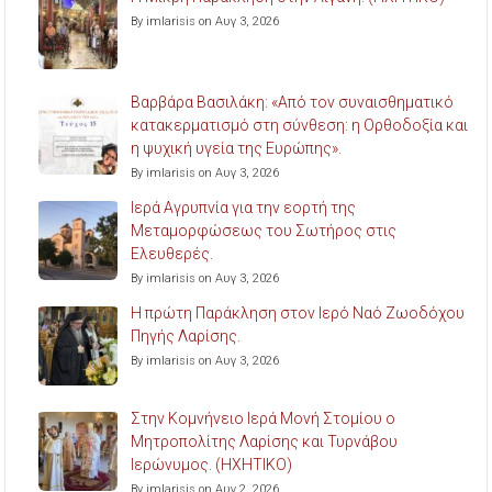
By imlarisis on Αυγ 3, 2026
Βαρβάρα Βασιλάκη: «Από τον συναισθηματικό
κατακερματισμό στη σύνθεση: η Ορθοδοξία και
η ψυχική υγεία της Ευρώπης».
By imlarisis on Αυγ 3, 2026
Ιερά Αγρυπνία για την εορτή της
Μεταμορφώσεως του Σωτήρος στις
Ελευθερές.
By imlarisis on Αυγ 3, 2026
Η πρώτη Παράκληση στον Ιερό Ναό Ζωοδόχου
Πηγής Λαρίσης.
By imlarisis on Αυγ 3, 2026
Στην Κομνήνειο Ιερά Μονή Στομίου ο
Μητροπολίτης Λαρίσης και Τυρνάβου
Ιερώνυμος. (ΗΧΗΤΙΚΟ)
By imlarisis on Αυγ 2, 2026