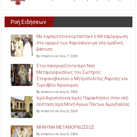
Ροή Ειδήσεων
Με λαμπρότητα εορτάστηκε η Μεταμόρφωση
στο «χωριό των Λαρισαίων» με νέα ομαδική
βάπτιση.
By imlarisis on Αυγ 7, 2026
Στον πανηγυρίζοντα Ιερό Ναό
Μεταμορφώσεως του Σωτήρος
Στεφανοβικείου ο Μητροπολίτης Λαρίσης και
Τυρνάβου Ιερώνυμος.
By imlarisis on Αυγ 6, 2026
Ιερά Αγρυπνία και Ιερές Παρακλήσεις στην υπό
σύσταση Ιερά Μονή Αγίων Πάντων Αμυγδαλέας.
By imlarisis on Αυγ 6, 2026
ΜΗΝΥΜΑ ΜΕΤΑΜΟΡΦΩΣΕΩΣ
By imlarisis on Αυγ 6, 2026