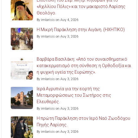
Επιστολή του Σεβ. Μητρ. Κηθύρων για το
«Αχιλλίου Πόλις» και τον μακαριστό Λαρίσης
Θεολόγο.
By imlarisis on Αυγ 4, 2026
Η Μικρή Παράκληση στην Αιγάνη. (ΗΧΗΤΙΚΟ)
By imlarisis on Αυγ 3, 2026
Βαρβάρα Βασιλάκη: «Από τον συναισθηματικό
κατακερματισμό στη σύνθεση: η Ορθοδοξία και
η ψυχική υγεία της Ευρώπης».
By imlarisis on Αυγ 3, 2026
Ιερά Αγρυπνία για την εορτή της
Μεταμορφώσεως του Σωτήρος στις
Ελευθερές.
By imlarisis on Αυγ 3, 2026
Η πρώτη Παράκληση στον Ιερό Ναό Ζωοδόχου
Πηγής Λαρίσης.
By imlarisis on Αυγ 3, 2026