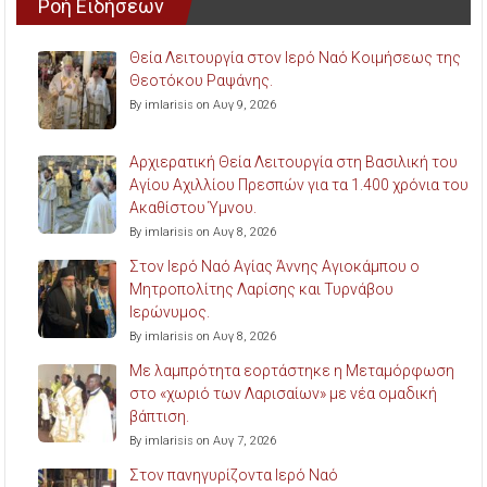
Ροή Ειδήσεων
Θεία Λειτουργία στον Ιερό Ναό Κοιμήσεως της
Θεοτόκου Ραψάνης.
By imlarisis on Αυγ 9, 2026
Αρχιερατική Θεία Λειτουργία στη Βασιλική του
Αγίου Αχιλλίου Πρεσπών για τα 1.400 χρόνια του
Ακαθίστου Ύμνου.
By imlarisis on Αυγ 8, 2026
Στον Ιερό Ναό Αγίας Άννης Αγιοκάμπου ο
Μητροπολίτης Λαρίσης και Τυρνάβου
Ιερώνυμος.
By imlarisis on Αυγ 8, 2026
Με λαμπρότητα εορτάστηκε η Μεταμόρφωση
στο «χωριό των Λαρισαίων» με νέα ομαδική
βάπτιση.
By imlarisis on Αυγ 7, 2026
Στον πανηγυρίζοντα Ιερό Ναό