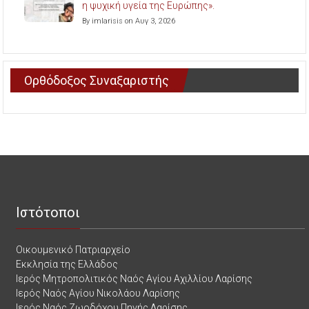
η ψυχική υγεία της Ευρώπης».
By imlarisis on Αυγ 3, 2026
Ορθόδοξος Συναξαριστής
Ιστότοποι
Οικουμενικό Πατριαρχείο
Εκκλησία της Ελλάδος
Ιερός Μητροπολιτικός Ναός Αγίου Αχιλλίου Λαρίσης
Ιερός Ναός Αγίου Νικολάου Λαρίσης
Ιερός Ναός Ζωοδόχου Πηγής Λαρίσης