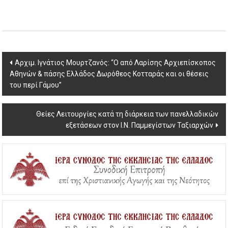
Post
Aρχιμ. Ιγνάτιος Μουρτζανός: “Ο από Λαρίσης Αρχιεπίσκοπος
Αθηνών & πάσης Ελλάδος Δωρόθεος Κοτταράς και οι θέσεις
navigation
του περί Γάμου”
Θείες Λειτουργίες κατά τη διάρκεια των πανελλαδικών
εξετάσεων στον Ι.Ν. Παμμεγίστων Ταξιαρχών