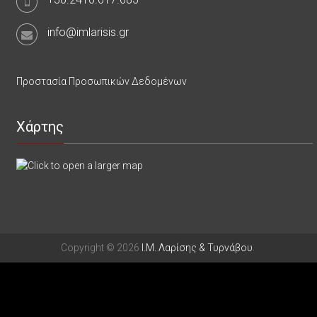
info@imlarisis.gr
Προστασία Προσωπικών Δεδομένων
Χάρτης
Copyright © 2026
Ι.Μ. Λαρίσης & Τυρνάβου
.