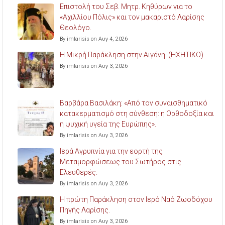
Επιστολή του Σεβ. Μητρ. Κηθύρων για το
«Αχιλλίου Πόλις» και τον μακαριστό Λαρίσης
Θεολόγο.
By imlarisis on Αυγ 4, 2026
Η Μικρή Παράκληση στην Αιγάνη. (ΗΧΗΤΙΚΟ)
By imlarisis on Αυγ 3, 2026
Βαρβάρα Βασιλάκη: «Από τον συναισθηματικό
κατακερματισμό στη σύνθεση: η Ορθοδοξία και
η ψυχική υγεία της Ευρώπης».
By imlarisis on Αυγ 3, 2026
Ιερά Αγρυπνία για την εορτή της
Μεταμορφώσεως του Σωτήρος στις
Ελευθερές.
By imlarisis on Αυγ 3, 2026
Η πρώτη Παράκληση στον Ιερό Ναό Ζωοδόχου
Πηγής Λαρίσης.
By imlarisis on Αυγ 3, 2026