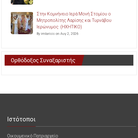
Στην Κομνήνειο Ιερά Μονή Στομίου ο
Μητροπολίτης Λαρίσης και Τυρνάβου
Ιερώνυμος. (ΗΧΗΤΙΚΟ)
By imlarisis on Αυγ 2, 2026
Ορθόδοξος Συναξαριστής
Ιστότοποι
Οικουμενικό Πατριαρχείο