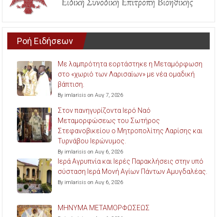
Ροή Ειδήσεων
Με λαμπρότητα εορτάστηκε η Μεταμόρφωση
στο «χωριό των Λαρισαίων» με νέα ομαδική
βάπτιση.
By imlarisis on Αυγ 7, 2026
Στον πανηγυρίζοντα Ιερό Ναό
Μεταμορφώσεως του Σωτήρος
Στεφανοβικείου ο Μητροπολίτης Λαρίσης και
Τυρνάβου Ιερώνυμος.
By imlarisis on Αυγ 6, 2026
Ιερά Αγρυπνία και Ιερές Παρακλήσεις στην υπό
σύσταση Ιερά Μονή Αγίων Πάντων Αμυγδαλέας.
By imlarisis on Αυγ 6, 2026
ΜΗΝΥΜΑ ΜΕΤΑΜΟΡΦΩΣΕΩΣ