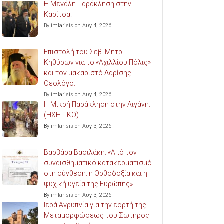
Η Μεγάλη Παράκληση στην
Καρίτσα.
By imlarisis on Αυγ 4, 2026
Επιστολή του Σεβ. Μητρ.
Κηθύρων για το «Αχιλλίου Πόλις»
και τον μακαριστό Λαρίσης
Θεολόγο.
By imlarisis on Αυγ 4, 2026
Η Μικρή Παράκληση στην Αιγάνη.
(ΗΧΗΤΙΚΟ)
By imlarisis on Αυγ 3, 2026
Βαρβάρα Βασιλάκη: «Από τον
συναισθηματικό κατακερματισμό
στη σύνθεση: η Ορθοδοξία και η
ψυχική υγεία της Ευρώπης».
By imlarisis on Αυγ 3, 2026
Ιερά Αγρυπνία για την εορτή της
Μεταμορφώσεως του Σωτήρος