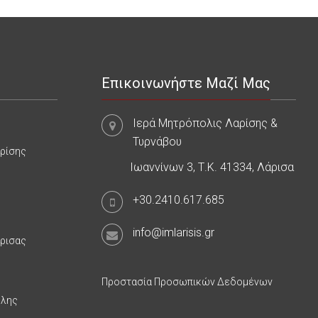
Επικοινωνήστε Μαζί Μας
Ιερά Μητρόπολις Λαρίσης &
Τυρνάβου
αρίσης
Ιωαννίνων 3, Τ.Κ. 41334, Λάρισα
+30.2410.617.685
info@imlarisis.gr
άρισας
Προστασία Προσωπικών Δεδομένων
υλης