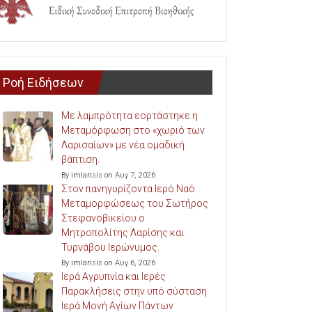
Ροή Ειδήσεων
Με λαμπρότητα εορτάστηκε η
Μεταμόρφωση στο «χωριό των
Λαρισαίων» με νέα ομαδική
βάπτιση.
By imlarisis on Αυγ 7, 2026
Στον πανηγυρίζοντα Ιερό Ναό
Μεταμορφώσεως του Σωτήρος
Στεφανοβικείου ο
Μητροπολίτης Λαρίσης και
Τυρνάβου Ιερώνυμος.
By imlarisis on Αυγ 6, 2026
Ιερά Αγρυπνία και Ιερές
Παρακλήσεις στην υπό σύσταση
Ιερά Μονή Αγίων Πάντων