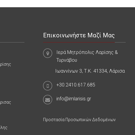
Επικοινωνήστε Μαζί Μας
Ιερά Μητρόπολις Λαρίσης &
Τυρνάβου
αρίσης
Ιωαννίνων 3, Τ.Κ. 41334, Λάρισα
+30.2410.617.685
info@imlarisis.gr
άρισας
Προστασία Προσωπικών Δεδομένων
υλης