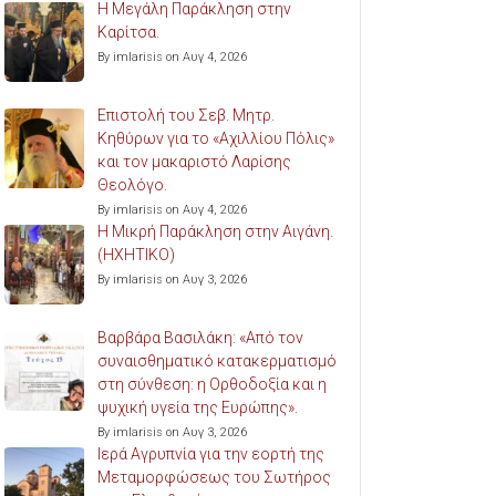
Η Μεγάλη Παράκληση στην
Καρίτσα.
By imlarisis on Αυγ 4, 2026
Επιστολή του Σεβ. Μητρ.
Κηθύρων για το «Αχιλλίου Πόλις»
και τον μακαριστό Λαρίσης
Θεολόγο.
By imlarisis on Αυγ 4, 2026
Η Μικρή Παράκληση στην Αιγάνη.
(ΗΧΗΤΙΚΟ)
By imlarisis on Αυγ 3, 2026
Βαρβάρα Βασιλάκη: «Από τον
συναισθηματικό κατακερματισμό
στη σύνθεση: η Ορθοδοξία και η
ψυχική υγεία της Ευρώπης».
By imlarisis on Αυγ 3, 2026
Ιερά Αγρυπνία για την εορτή της
Μεταμορφώσεως του Σωτήρος