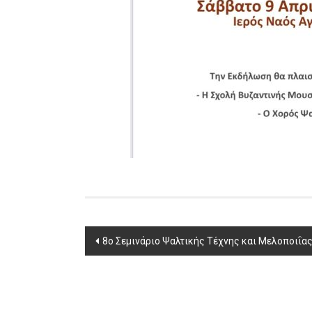
Post
8ο Σεμινάριο Ψαλτικής Τέχνης και Μελοποιΐα
navigation