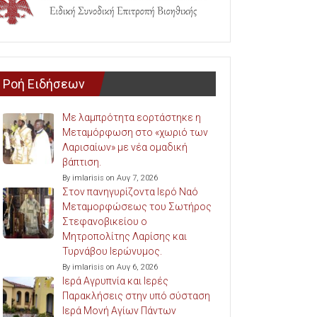
Ροή Ειδήσεων
Με λαμπρότητα εορτάστηκε η
Μεταμόρφωση στο «χωριό των
Λαρισαίων» με νέα ομαδική
βάπτιση.
By imlarisis on Αυγ 7, 2026
Στον πανηγυρίζοντα Ιερό Ναό
Μεταμορφώσεως του Σωτήρος
Στεφανοβικείου ο
Μητροπολίτης Λαρίσης και
Τυρνάβου Ιερώνυμος.
By imlarisis on Αυγ 6, 2026
Ιερά Αγρυπνία και Ιερές
Παρακλήσεις στην υπό σύσταση
Ιερά Μονή Αγίων Πάντων