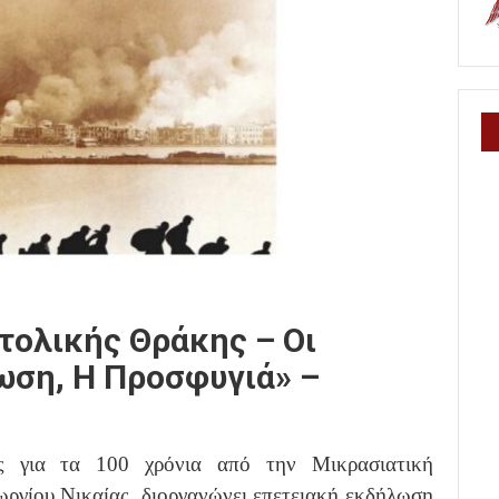
τολικής Θράκης – Οι
ωση, Η Προσφυγιά» –
ς για τα 100 χρόνια από την Μικρασιατική
ωργίου Νικαίας, διοργανώνει επετειακή εκδήλωση